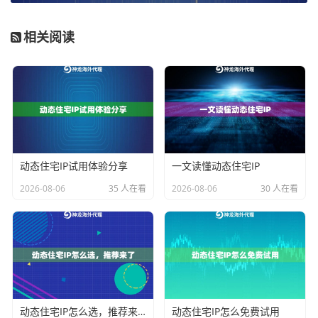
变得平滑自然，如同真实用户在不同网络间切换。
相关阅读
不同业务场景的频率策略详解
下面，我们结合具体业务，来看看如何应用这个杠杆。
场景一：数据采集与市场调研
对于持续抓取公开数据（如商品价格、社交媒体趋势）
动态住宅IP试用体验分享
一文读懂动态住宅IP
的业务，关键在于
模拟人类浏览节奏
。不建议使用固定I
P长时间高频率请求。可以采用“动态长效ISP住宅代理”
2026-08-06
35 人在看
2026-08-06
30 人在看
服务，设定一个中等时长的会话（例如30-60分钟），在
此期间内用同一个IP进行有间隔的请求。会话结束后自
动更换新IP，这样既能保持一定时间的连续操作，又能
通过定期更换来维护IP的“清洁度”。对于高并发抓取，神
龙海外动态IP的不限量代理IP套餐提供的专属IP池和超高
动态住宅IP怎么选，推荐来了
动态住宅IP怎么免费试用
带宽，能确保在更换IP的维持高速稳定的数据流。