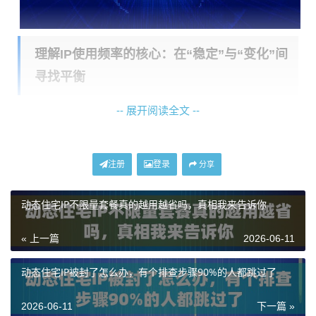
理解IP使用频率的核心：在“稳定”与“变化”间
寻找平衡
-- 展开阅读全文 --
IP使用频率并非一个固定值，它本质上是业务需求与目
标平台风控规则之间的动态平衡。频率过高（频繁快速
更换IP）可能被识别为异常行为；频率过低（一个IP使用
注册
登录
分享
过久），则可能因IP被其他用户滥用而“连坐”，或无法模
拟真实用户行为。关键在于，你需要根据业务场景，
主
动态住宅IP不限量套餐真的越用越省吗，真相我来告诉你
动地、有策略地管理这种“变化”
，而不是被动地接受随
« 上一篇
2026-06-11
机分配。
动态住宅IP被封了怎么办，有个排查步骤90%的人都跳过了
以神龙海外动态IP为例，其动态住宅IP套餐允许用户在1
分钟到120分钟之间自定义会话时长。这个“会话时长”就
2026-06-11
下一篇 »
是控制IP使用频率的核心杠杆。设定得当时，IP的更换会