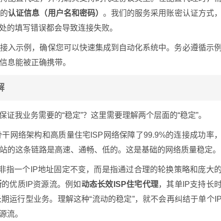
要的
认证信息（用户名和密码）
。我们的服务采用账密认证方式
一处的填写错误都会导致连接失败。
的接入示例，确保您可以快速集成到自动化系统中。务必遵循示
信息能被正确携带。
解
保证我业务需要的“稳定”？这里需要理解两个层面的“稳定”。
干网络架构和高质量住宅ISP网络保障了99.9%的连接成功率
站的这条链路是高速、通畅、低的。这是基础的网络质量稳定。
”并非指一个IP地址固定不变，而是指通过合理的轮换策略和庞大
断
的优质IP资源流。例如
动态长效ISP住宅代理
，其单IP支持长
期运行型业务。理解这种“流动的稳定”，就不会再纠结于单个I
资源流。