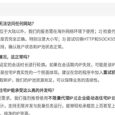
无法访问任何网站？
境位于大陆以外，我们的服务需在海外网络环境下使用；2) 检查
完全正确，特别注意大小写；3) 尝试切换HTTP和SOCKS
支持，确认账户状态和IP池状态正常。
情况，这正常吗？
您设定的会话时长进行轮换。如果在会话期内IP失效，可能是该I
是住宅IP真实性的一个侧面体现。建议在您的程序中加入
重试
取新IP，我们的IP池资源充足，可以保障业务的连续性。
住宅IP能承受这么高的并发吗？
发需求，我们强烈推荐使用
不限量代理IP
或
企业级动态住宅IP
设计，支持无限并发与批量任务运行，能够轻松承载您上百甚至
、纯净的IP资源。