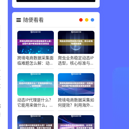
代理知识 ，
06-30
随便看看
对
跨境电商数据采集面
爬虫业务稳定动态IP
临难题怎么解：动态
选型，核心标准与避
么
代理IP精准获取全球
坑指南
竞品
设
效
动态IP代理是什么？
跨境电商数据采集如
态
它能用来做什么，优
何提效？利用海外代
势在哪？
理IP精准获取全球竞
错
品信息