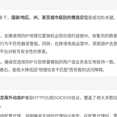
景下，
国家/地区、州、甚至城市级别的精准定位
是成功的关键
，如果使用的IP地理位置随机出现在纽约或德州，收集到的数
与行为不符而触发警报。同样，在跨境电商运营中，用英国IP去
平台对账号安全性的审查。
。确保您选择的IP与您想要模拟的用户或业务发生地保持一致
基石，能极大降低因“地理信息不匹配”而导致的访问障碍。
龙海外动态IP
兼容HTTP(S)和SOCKS5协议，覆盖了绝大多数
。
支持配置代理，并明确其支持的代理协议类型。在配置代理时，