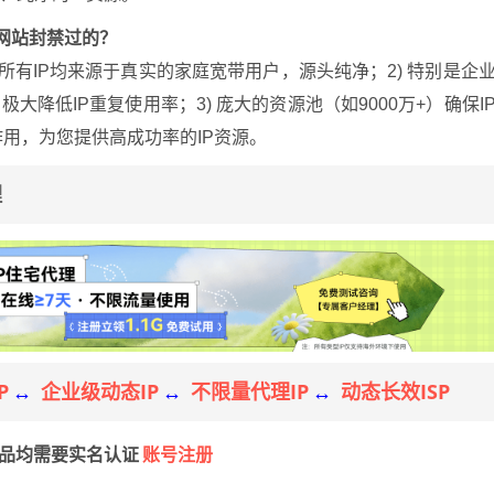
网站封禁过的？
 所有IP均来源于真实的家庭宽带用户，源头纯净；2) 特别是企
降低IP重复使用率；3) 庞大的资源池（如9000万+）确保I
作用，为您提供高成功率的IP资源。
理
P
企业级动态IP
不限量代理IP
动态长效ISP
↔
↔
↔
账号注册
产品均需要实名认证