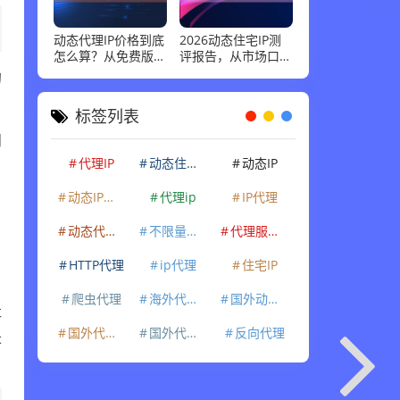
动态代理IP价格到底
2026动态住宅IP测
怎么算？从免费版到
评报告，从市场口碑
的
企业级套餐，花多少
到实际性能：高并发
钱才合适
场景下谁最稳
标签列表
问
代理IP
动态住宅IP
动态IP
动态IP代理
代理ip
IP代理
动态代理IP
不限量代理IP
代理服务器
HTTP代理
ip代理
住宅IP
爬虫代理
海外代理ip
国外动态IP
社
长
国外代理IP
国外代理ip
反向代理