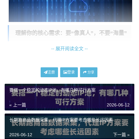
理解你的核心需求：要“像真人”，不要“海量”
-- 展开阅读全文 --
中小电商的数据采集，通常有几个特点：目标网站明确
（如特定国家的电商平台）、采集频率相对规律、并发
请求数不高，但对访问的稳定性和成功率非常敏感。你
注册
登录
分享
的核心需求不是用成千上万个IP去“轰炸”，而是用少数
质
量极高、环境极其可信
的IP，模拟出真实当地消费者的
要搭一个稳定的动态IP池，有哪几种可行方案
浏览行为，持续、稳定地拿到数据。
« 上一篇
2026-06-12
选择的关键指标应该是：
IP的住宅属性、目标国家的覆
盖精准度、连接的成功率以及会话控制的灵活性
。一个
长期跑商品数据采集，代理IP方案要考虑哪些长远因素
来自当地真实家庭宽带、可以稳定连接一段时间（比如
2026-06-12
下一篇 »
完成一次完整的商品列表爬取）的IP，其价值远高于一