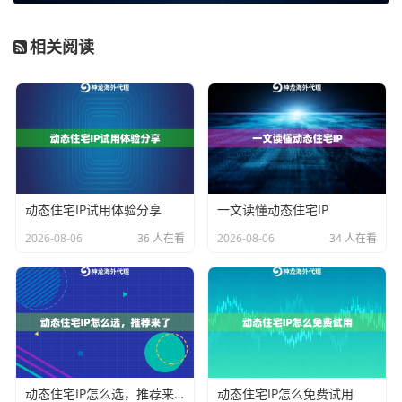
百个随时可能失效的数据中心IP。
相关阅读
方案对比：哪种“动态住宅IP”更适合你？
针对“用量不大”但“要求不低”的中小电商场景，我们可以
将神龙海外动态IP的几类服务进行针对性对比。请注
意，所有服务均需实名认证，且仅适用于大陆以外网络
环境。
动态住宅IP试用体验分享
一文读懂动态住宅IP
2026-08-06
36 人在看
2026-08-06
34 人在看
套
核心特点
适合的中小电
选择考量
餐
商场景
类
型
动
覆盖美、日、
日常采集亚马
如果你的业务长
态
英、韩等主流
逊、eBay、
期集中在几个热
住
市场；IP为真
乐天等特定国
门国家，这是最
宅I
人住宅属性；
家平台的价格
经济、最灵活的
P
会话时长可在
与库存信息；
选择。通过设置
动态住宅IP怎么选，推荐来了
动态住宅IP怎么免费试用