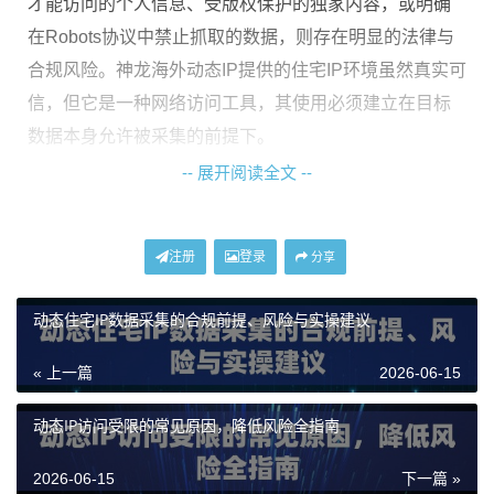
才能访问的个人信息、受版权保护的独家内容，或明确
在Robots协议中禁止抓取的数据，则存在明显的法律与
合规风险。神龙海外动态IP提供的住宅IP环境虽然真实可
信，但它是一种网络访问工具，其使用必须建立在目标
数据本身允许被采集的前提下。
-- 展开阅读全文 --
访问行为是否符合“正常人类用户”模式
至关重要。即使
数据是公开的，如果采用极高的并发频率、极短的访问
间隔进行采集，对目标服务器造成巨大压力，可能构成
注册
登录
分享
“拒绝服务攻击”的变种，违反《计算机欺诈和滥用法案》
等相关法律。使用神龙海外动态IP时，应合理设置请求
动态住宅IP数据采集的合规前提、风险与实操建议
频率、启用随机延时，模拟真实用户浏览节奏，这是规
« 上一篇
2026-06-15
避法律风险和技术封禁的重要操作。
数据的使用目的与后续处理方式
决定最终合法性。将采
动态IP访问受限的常见原因，降低风险全指南
集的数据用于个人研究、公开的市场趋势分析等，相对
2026-06-15
下一篇 »
安全。若用于商业竞争、侵犯个人隐私（如整合形成个