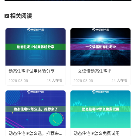
人画像并出售）、或直接复制原创内容牟利，则必然触
相关阅读
碰法律红线。企业级动态住宅IP套餐虽然支持高并发与
持续运行，但用户必须为业务目的本身的合法性负责。
合规操作要点：从IP选用到行为规范
明确了合法性判断维度后，在实际操作中贯彻合规要
点，是保障业务长期稳定运行的基础。这些要点围绕代
动态住宅IP试用体验分享
一文读懂动态住宅IP
理IP的使用展开。
2026-08-06
43 人在看
2026-08-06
44 人在看
要点一：选择匹配业务属性的IP类型。
不同的神龙海外
动态IP产品线，对应不同的合规强度需求。例如，进行
大规模、持续性的海外市场公开数据调研，适合选用“不
限量代理IP”套餐，其专属IP池和超高带宽能满足需求，
同时成本可控。若业务涉及多地区、高纯净度要求的任
动态住宅IP怎么选，推荐来了
动态住宅IP怎么免费试用
务，如金融数据监控，则应考虑“企业级动态住宅IP”，其