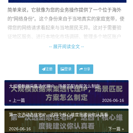
简单来说，它就像为您的业务操作提供了一个位于海外
的“网络身份”。这个身份来自于当地真实的家庭宽带，使
得您的网络请求看起来与当地居民无异。这对于需要验
证地区服务、进行本地化市场调研、管理多个地区账户
或采集公开数据的企业来说，是提升成功率和效率的关
-- 展开阅读全文 --
键工具。神龙海外动态IP提供的正是这类源自真实住宅
网络的代理服务，确保您的业务访问具备高度的环境可
注册
登录
分享
信度。
大规模数据采集选代理IP，场景匹配方案怎么制定
代理IP能合规用在哪里？
« 上一篇
2026-06-16
使用代理IP必须严格遵守服务所在地及目标访问地区的
法律法规。神龙海外动态IP服务仅适用于大陆以外地
第一次选动态住宅IP，这四个核心维度我建议你认真看
区，并需实名认证使用，这从源头保障了服务的合规性
2026-06-16
下一篇 »
与可追溯性。其合规应用场景广泛，主要集中在以下几