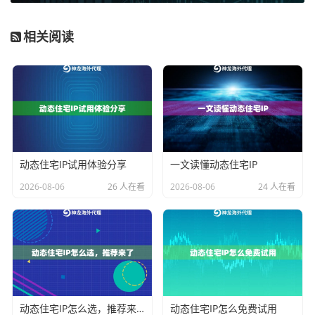
个商业领域：
相关阅读
1. 市场调研与数据分析：
企业需要了解海外竞争对手的
公开定价、产品信息、用户评价等。通过使用目标国家
的住宅代理IP，可以像本地消费者一样浏览电商平台、
比价网站，合规地收集用于市场分析的公开数据，为商
业决策提供支持。
2. 社交媒体与数字营销：
运营海外社交媒体账号（如用
动态住宅IP试用体验分享
一文读懂动态住宅IP
于品牌宣传）时，从目标地区登录和发布内容，更符合
2026-08-06
26 人在看
2026-08-06
24 人在看
平台规则，有助于提升内容推送的本地化精准度和互动
率。广告团队也可以用它来验证不同地区用户看到的广
告展示效果，进行投放策略优化。
3. 跨境电商店铺管理：
跨境电商卖家可能需要管理在不
同国家平台开设的店铺。使用对应地区的IP进行日常登
动态住宅IP怎么选，推荐来了
动态住宅IP怎么免费试用
录、商品上架、订单处理及客服沟通，能有效避免因登