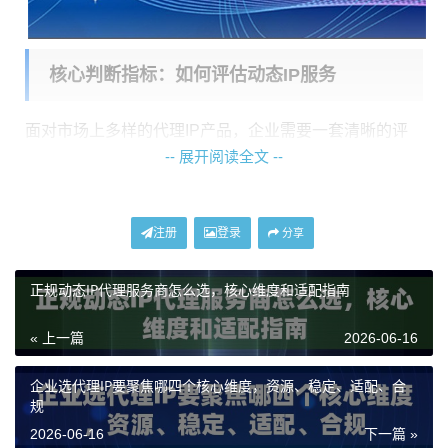
核心判断指标：如何评估动态IP服务
面对市场上多样的代理IP产品，企业需要一套清晰的评
-- 展开阅读全文 --
估框架。以下五个核心指标，是选型时必须重点考量的
维度：
1. IP资源属性与纯净度：
这是决定IP环境可信度的根
注册
登录
分享
本。优质的动态IP应来源于真实的住宅网络（ISP），而
正规动态IP代理服务商怎么选，核心维度和适配指南
非数据中心。神龙海外动态IP提供的动态住宅IP与动态长
效ISP住宅代理，其IP均来自全球本地家庭宽带，拥有极
« 上一篇
2026-06-16
高的匿名性和真实用户行为特征，能有效规避平台基于I
P黑名单或数据中心段识别的风控机制。每日进行大规模
企业选代理IP要聚焦哪四个核心维度，资源、稳定、适配、合
规
去重，是保证IP池纯净、避免重复IP影响业务的关键。
2026-06-16
下一篇 »