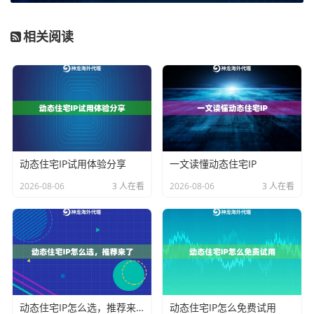
2. 资源规模与稳定性：
资源规模决定了服务的承载能力
和业务天花板。企业级业务往往涉及高并发或长期持续
相关阅读
运行，需要专属或大规模的IP池作为支撑。例如，神龙
海外动态IP的“不限量代理IP”套餐提供专属IP池，不限制I
P使用数量和流量消耗，并保障99.9%的正常运行率，这
为大规模数据采集、自动化营销等业务提供了可预期的
稳定性。而“企业级动态住宅IP”则覆盖全球200+国家/地
区，满足全球化布局企业的广泛需求。
动态住宅IP试用体验分享
一文读懂动态住宅IP
3. 定位精准性与覆盖范围：
业务目标市场决定了IP的地
2026-08-06
3 人在看
2026-08-06
3 人在看
理位置需求。服务商应能提供从国家、州到城市级别的
精准定位能力。例如，针对美国加州的本地化营销测
试，或针对日本东京的电商比价，都需要IP能精确匹配
到具体城市。覆盖范围需与业务规划相匹配，既要关注
美、日、英等主流市场，也要为未来进入新兴市场预留
扩展性。
动态住宅IP怎么选，推荐来了
动态住宅IP怎么免费试用