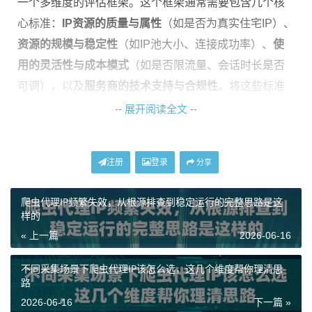
一个多维度的评估框架。这个框架通常需要包含几个核
心标准：
IP资源的质量与属性
（如是否为真实住宅IP）、
资源的规模与稳定性
（如IP池大小、连接成功率）、
使
用的灵活性与成本模式
（如是否限流量、会话时长是否
可调），以及
服务商的技术支持与合规性
。将这些标准
与您的具体业务场景结合，才能找到最契合的解决方
-- 展开阅读全文 --
案。
注册
登录
核心标准一：IP资源质量与业务可信度
分享
爬虫代理IP频繁失效，从根源排查到稳定运行的完整思路是这
IP资源的“出身”直接决定了其在目标平台眼中的可信度。
样的
对于大多数涉及账号注册、登录、内容发布或数据采集
« 上一篇
2026-06-16
的业务，使用数据中心IP的风险较高，容易被识别和限
制。
真实住宅IP
是许多场景的硬性要求。这类IP来源于本
不同采集场景下爬虫代理IP该怎么选，这几个维度帮你理清思
路
地互联网服务提供商（ISP）分配给普通家庭用户的网
2026-06-16
下一篇 »
络，行为模式与真实用户无异，能极大降低被风控系统