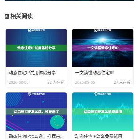
标记的概率。
相关阅读
以神龙海外动态IP提供的动态住宅IP和动态长效ISP住宅
代理为例，其核心优势就在于IP属性为家庭住宅IP，基于
全球本地ISP宽带网络构建。这意味着您的业务流量将混
迹于普通居民的正常上网流量中，从而获得更高的匿名
性和可信度。这对于社交媒体运营、广告账户管理、跨
境电商登录等对账号安全要求极高的场景至关重要。
动态住宅IP试用体验分享
一文读懂动态住宅IP
核心标准二：资源规模、稳定性与成本模式
2026-08-06
32 人在看
2026-08-06
27 人在看
业务的规模和持续性决定了您对IP资源池大小和稳定性
的要求。高频、并发或长期运行的任务需要庞大且稳定
的IP池作为支撑。
对于数据采集、自动化营销等消耗型业务
，IP的使用量
动态住宅IP怎么选，推荐来了
动态住宅IP怎么免费试用