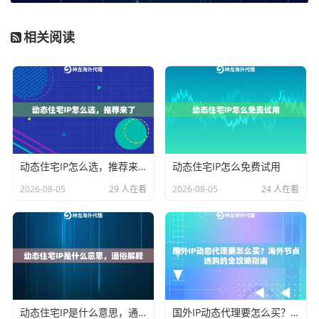
和资源独占性
的需求。
2. 数据量与并发规模：
需要采集的数据量级是百万级还
相关阅读
是千万级？同时发起的采集线程数量是多少？这直接关
系到对
IP数量、带宽和并发承载能力
的要求。
3. 目标地理精度：
采集目标是否严格限定于特定国家、
州甚至城市？例如，采集美国各州的本地商品价格，与
采集整个欧洲的新闻，对IP的
地理位置精准度
要求截然
动态住宅IP怎么选，推荐来了
动态住宅IP怎么免费试用
不同。
2026-08-05
29 人在看
2026-08-05
24 人在看
4. 目标网站的风控强度：
目标网站是普通资讯站，还是
像亚马逊、TikTok这类对异常流量高度敏感的头部平台？
这决定了您所需IP的
真实性与纯净度（住宅属性）
等
级。
匹配不同采集场景的动态IP方案详解
动态住宅IP是什么意思，通俗解释
国外IP动态代理要怎么买？海外节点选购的全攻略指南