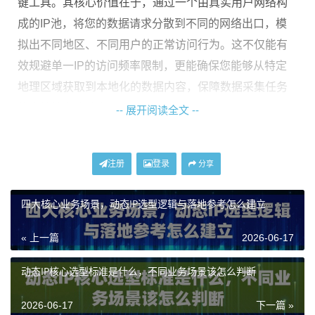
键工具。其核心价值在于，通过一个由真实用户网络构
成的IP池，将您的数据请求分散到不同的网络出口，模
拟出不同地区、不同用户的正常访问行为。这不仅能有
效规避单一IP的访问频率限制，更能确保您能够从特定
地理区域获取到本地化的数据内容，保障数据采集任务
的连续性和成功率。
-- 展开阅读全文 --
梳理动态IP选型要点的核心框架
注册
登录
分享
面对市场上多样的代理IP产品，如何选择最适合自身数
四大核心业务场景，动态IP选型逻辑与落地参考怎么建立
据采集场景的方案？关键在于建立清晰的选型框架，从
业务需求出发，而非单纯比较价格。以下四个核心维度
« 上一篇
2026-06-17
构成了选型的基本框架：
动态IP核心选型标准是什么，不同业务场景该怎么判断
1. 业务持续性要求：
您的采集任务是7x24小时不间断运
行，还是仅在特定时段执行？这决定了您对IP池
稳定性
2026-06-17
下一篇 »