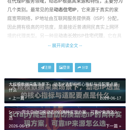
在代理IP服务领域，动态IP根据其来源和特性，主要分为
几个类别。最常见的是
动态住宅IP
，它来源于真实的家
庭宽带网络，IP地址由互联网服务提供商（ISP）分配，
因此拥有极高的可信度，是最接近普通网民真实上网环
境的代理类型。另一种是
动态长效ISP住宅代理
，它在具
备住宅IP真实性的基础上，强化了单次IP的在线时长和稳
-- 展开阅读全文 --
定性，适合需要较长时间保持稳定会话的业务。还有
企
业级动态住宅IP
，通常面向业务规模更大、对IP纯净度和
注册
登录
分享
地区覆盖广度有更高要求的企业用户。
大规模数据采集场景下，动态IP选型的核心指标与适配要点是
动态IP选型的核心步骤
什么
« 上一篇
2026-06-17
面对市场上众多的代理IP产品，新手往往感到困惑。一
个清晰的选型步骤能帮助你快速找到匹配需求的方案。
Scrapy爬虫自动切换动态IP的两种实现方案，可靠IP来源怎么
选
第一步：明确你的核心业务场景。
这是所有选择的起
2026-06-17
下一篇 »