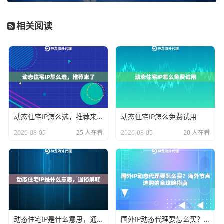
点。你需要问自己：我的爬虫主要用来做什么？是每天
定时抓取少量数据，还是需要7x24小时不间断、高并发
相关阅读
地采集海量信息？目标网站的反爬机制严格吗？例如，
如果你只是偶尔管理一下海外电商店铺的后台，对IP的
更换频率要求不高；但如果你是进行大规模的市场价格
监控或社交媒体内容聚合，则需要能支撑高频、稳定访
问的IP资源。
第二步：评估IP的真实性与稳定性需求。
目标网站是否
动态住宅IP怎么选，推荐来了
动态住宅IP怎么免费试用
会检测IP的“质量”？许多先进的平台能够识别数据中心IP
2026-08-05
25 人在看
2026-08-05
20 人在看
或已被大量使用的代理IP。对于这类网站，
真实住宅IP
的
成功率会高很多。例如，神龙海外动态IP提供的动态住
宅IP和动态长效ISP住宅代理，均基于真实的家庭宽带网
络，IP属性可信，能有效规避因IP质量差导致的访问失
败。
动态住宅IP是什么意思，通俗解释
国外IP动态代理要怎么买？海外节点选购的全攻略指南
第三步：考量资源规模与成本结构。
你需要估算大致的I