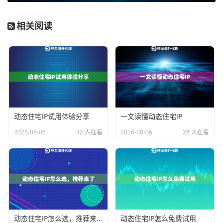
拥有更高的可信度，被目标网站视为普通用户访问的可
能性更大，从而提升采集成功率。企业级动态住宅IP服
相关阅读
务通常具备每日数百万级的实时去重能力，确保IP的纯
净度，这对于金融数据采集、高价值平台信息获取等对
成功率要求苛刻的场景尤为重要。
核心指标二：稳定性和成功率
数据采集往往是自动化、7x24小时运行的，任何不稳定
动态住宅IP试用体验分享
一文读懂动态住宅IP
的因素都可能导致程序中断、数据丢失。代理IP服务的
2026-08-06
32 人在看
2026-08-06
28 人在看
稳定性必须放在首位。
这里的稳定性包含两层含义：一是
连接成功率
，二是
网
络链路的质量
。一个优秀的代理服务应能提供99.9%及以
上的正常运行保障。这意味着你的采集脚本在绝大多数
时间都能通过代理IP顺利获取到数据，而不会频繁遭遇
动态住宅IP怎么选，推荐来了
动态住宅IP怎么免费试用