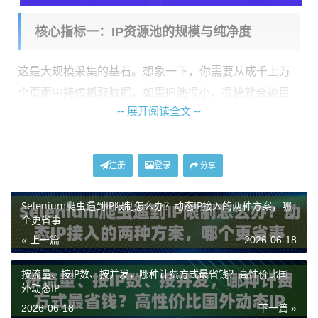
核心指标一：IP资源池的规模与纯净度
这是大规模采集的基石。想象一下，你需要从成千上万
个页面中持续抓取数据，如果IP池很小，很快就会被目
-- 展开阅读全文 --
标网站识别并限制。一个
庞大且纯净的IP资源池
至关重
要。
首先看规模。对于长期、高频的采集任务，IP数量几乎
注册
登录
分享
是“硬通货”。例如，
神龙海外动态IP
的不限量代理IP套
Selenium爬虫遇到IP限制怎么办？动态IP接入的两种方案，哪
餐，提供专属的动态住宅IP池，资源独立使用，IP使用数
个更省事
量不设上限，能够支撑长期、高频的访问需求，有效避
« 上一篇
2026-06-18
免因IP重复使用过快而被封禁的问题。
按流量、按IP数、按并发，哪种计费方式最省钱？高性价比国
其次看纯净度。IP是否被大量滥用过？是否来自真实的
外动态IP
用户环境？动态住宅IP因其源自真实的家庭宽带网络，
2026-06-18
下一篇 »