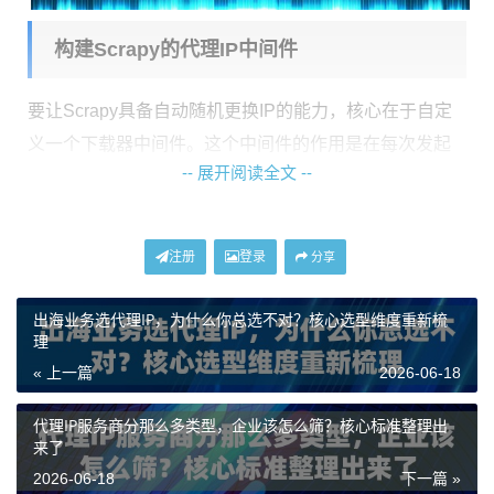
构建Scrapy的代理IP中间件
要让Scrapy具备自动随机更换IP的能力，核心在于自定
义一个下载器中间件。这个中间件的作用是在每次发起
-- 展开阅读全文 --
网络请求之前，动态地为请求设置一个代理服务器地
址。其工作流程可以概括为：从您准备好的IP资源池中
随机选取一个可用的代理，将其配置到当前请求中，然
注册
登录
分享
后处理可能出现的连接异常，并在异常发生时自动更换
下一个代理进行重试。
出海业务选代理IP，为什么你总选不对？核心选型维度重新梳
理
实现的重点在于
代理IP池的管理与调度策略
。您需要一
« 上一篇
2026-06-18
个可靠的IP来源，并编写代码来维护这个IP列表，确保其
中的每个地址都是有效且可用的。中间件会从该列表中
代理IP服务商分那么多类型，企业该怎么筛？核心标准整理出
来了
随机挑选IP，并将其应用于请求。为了提升效率，可以
2026-06-18
下一篇 »
加入简单的验证机制，定期检测池中IP的有效性，及时