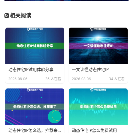
剔除失效的节点。
相关阅读
接入神龙海外动态IP服务
自行维护一个高质量、高匿名的代理IP池成本高昂且技
术复杂。这时，专业的代理IP服务如神龙海外动态IP，便
成为更优选择。该服务提供动态住宅IP、动态长效ISP等
多种套餐，其IP来源于真实的家庭宽带网络，具有极高
动态住宅IP试用体验分享
一文读懂动态住宅IP
的可信度，能有效规避因IP被识别为代理服务器而导致
2026-08-06
36 人在看
2026-08-06
34 人在看
的访问限制。
以神龙海外动态IP服务为例，接入过程非常简便。通
常，服务商会提供包含主机、端口、用户名和密码的代
理连接信息。您无需关心背后复杂的IP池轮换逻辑，只
需在Scrapy的中间件中，按照服务商提供的认证方式
动态住宅IP怎么选，推荐来了
动态住宅IP怎么免费试用
（通常是账密认证），为每个请求动态设置代理即可。