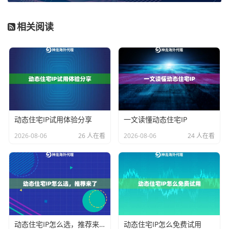
降、成本增加或效率低下。下面我们从几个关键维度进
相关阅读
行对比分析。
考量维
动态IP（短效/常规）
长效动态ISP
度
核
高匿名性、IP更换频
IP真实度高、连接稳定持
心
繁、成本相对灵活
久、信誉度极佳
优
势
动态住宅IP试用体验分享
一文读懂动态住宅IP
IP
多为混合池（含住
纯正家庭住宅IP，来自本
属
宅），定期轮换
地运营商
2026-08-06
26 人在看
2026-08-06
24 人在看
性
稳
适用于可接受连接中
适用于需要长时间稳定
定
断、需频繁请求身份
连接、害怕断连的业务
性
的业务
需
求
典
社交媒体账号注册、
长期挂机运营、多账号
动态住宅IP怎么选，推荐来了
动态住宅IP怎么免费试用
型
一次性数据抓取、广
矩阵管理、金融数据监