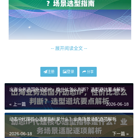
以神龙海外动态代理服务为例，其动态住宅IP产品提供
-- 展开阅读全文 --
了灵活的会话时长设置（1-120分钟），适用于需要IP定
期刷新的场景。而其动态长效ISP住宅代理，则强调了
“I
注册
登录
分享
SP真实住宅网络”
和
“长时在线能力”
，单IP支持更长时间
的稳定连接，减少了因IP频繁变更导致的业务中断风
出海业务选国外动态IP，性价比怎么判断？选型避坑要点解析
险，更适合需要持续性会话的业务。
« 上一篇
2026-06-18
场景选型：如何根据业务需求做决定
动态IP代理核心选型指标是什么？业务场景适配逐项解析
选择哪种代理类型，完全取决于您的具体业务目标和对
2026-06-18
下一篇 »
网络环境的要求。错误的选型可能导致业务成功率下