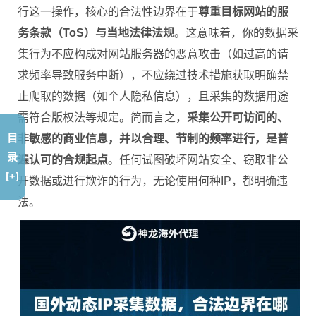
行这一操作，核心的合法性边界在于
尊重目标网站的服
务条款（ToS）与当地法律法规
。这意味着，你的数据采
集行为不应构成对网站服务器的恶意攻击（如过高的请
求频率导致服务中断），不应绕过技术措施获取明确禁
止爬取的数据（如个人隐私信息），且采集的数据用途
需符合版权法等规定。简而言之，
采集公开可访问的、
目
非敏感的商业信息，并以合理、节制的频率进行，是普
录
遍认可的合规起点
。任何试图破坏网站安全、窃取非公
[+]
开数据或进行欺诈的行为，无论使用何种IP，都明确违
法。