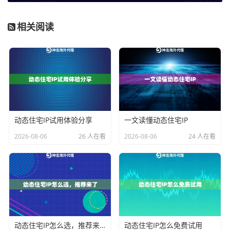
是基于代理IP应用的核心要点。
相关阅读
1. 精细化目标审查与频率控制
在启动采集前，务必仔细阅读目标网站的robots.txt文件
和服务条款。即使条款允许爬取，也应设置合理的请求
间隔（如每次请求间隔数秒），避免对服务器造成负
担。利用神龙海外动态IP的轮换特性，可以将请求分散
到多个IP上，这比单一IP持续猛攻要合规且有效得多。对
动态住宅IP试用体验分享
一文读懂动态住宅IP
于“企业级动态住宅IP”这类支持高并发的资源，更应通过
2026-08-06
26 人在看
2026-08-06
24 人在看
技术手段控制好每个IP的请求速率。
2. 选择匹配业务场景的代理类型
不同的数据采集任务对IP的需求不同。选择错误的代理
类型可能事倍功半，甚至增加违规风险。
业务场景特
推
合规性优势
征
荐
动态住宅IP怎么选，推荐来了
动态住宅IP怎么免费试用