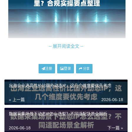
在这一框架下，代理IP的角色是提供符合业务地理定位
-- 展开阅读全文 --
需求的网络环境，确保每个请求都像是来自目标国家/地
区的普通居民，从而降低因IP异常（如单一IP高频访问、
注册
登录
分享
地理位置不符）而被网站封禁的风险。这本身是一种技
术优化手段，而非用于法律限制。选择像神龙海外动态I
出海企业选高性价比国外动态IP，这几个维度要优先考虑
P这类提供真实住宅网络环境的服务，能进一步模拟真实
用户行为，提升采集过程的稳定性和成功率。
« 上一篇
2026-06-18
合规实操要点整理
数据采集场景下动态IP怎么选型？不同适配场景全解析
2026-06-18
下一篇 »
明确了法律边界后，如何在实际操作中做到合规？以下