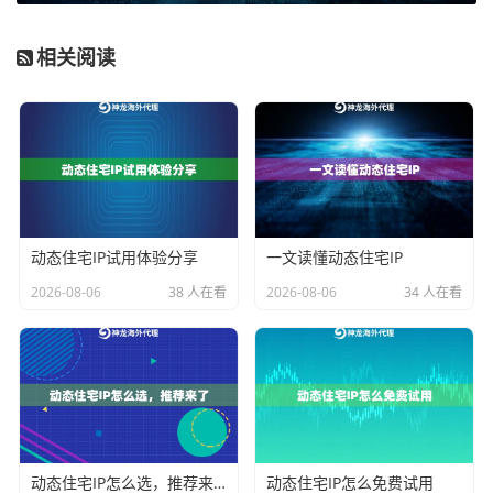
2. IP资源池的规模与质量
相关阅读
IP池的规模直接决定了业务的抗封禁能力和持续运行潜
力。一个庞大的、每日进行有效去重的IP池，能够为高
频数据采集提供源源不断的“新鲜”出口地址。IP的纯净度
（即未被目标网站标记或污染）同样关键。企业应关注
服务商是否提供专属或大规模共享的住宅IP池，并具备
高效的实时去重机制。例如，针对高并发持续性业务，
动态住宅IP试用体验分享
一文读懂动态住宅IP
不限量代理IP套餐提供专属动态住宅IP池，资源独立且规
2026-08-06
38 人在看
2026-08-06
34 人在看
模庞大，能支撑长期高频访问。
3. 地理定位的精准性与覆盖度
企业业务往往有明确的目标市场。代理IP服务需要能够
提供
国家、州/省乃至城市级别的精准定位
能力。这不仅
是为了绕过地域内容限制，更是为了获取符合当地用户
视角的数据，确保监测结果的准确性与业务部署的针对
动态住宅IP怎么选，推荐来了
动态住宅IP怎么免费试用