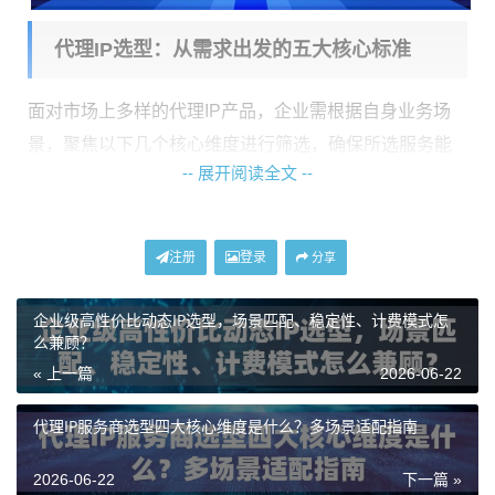
代理IP选型：从需求出发的五大核心标准
面对市场上多样的代理IP产品，企业需根据自身业务场
景，聚焦以下几个核心维度进行筛选，确保所选服务能
-- 展开阅读全文 --
切实解决问题，而非带来新的麻烦。
1. 网络环境真实性：住宅IP是基石
数据源网站日益精于识别访问者身份。数据中心IP因其
注册
登录
分享
明显的机房特征，被识别和封禁的风险极高。选择具备
企业级高性价比动态IP选型，场景匹配、稳定性、计费模式怎
真实住宅网络背景的代理IP
至关重要。这类IP来源于互联
么兼顾？
网服务提供商（ISP）分配给普通家庭用户的真实地址
« 上一篇
2026-06-22
段，其访问行为与真实用户无异，能极大提升业务请求
的成功率与数据获取的稳定性。例如，神龙海外动态IP
代理IP服务商选型四大核心维度是什么？多场景适配指南
提供的动态住宅IP与动态长效ISP住宅代理，均基于全球
2026-06-22
下一篇 »
本地ISP宽带网络构建，确保了IP环境的高度可信。