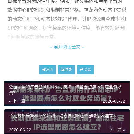
目标平台对您的信任度。例如，社交媒体和电商平台对
数据中心IP的识别和限制非常严格。神龙海外动态IP提供
的动态住宅IP和动态长效ISP代理，其IP均源自全球本地I
SP的住宅网络，拥有极高的环境可信度，能有效规避因I
P问题导致的账号异常。
-- 展开阅读全文 --
第二，看资源池的规模与独立性。
资源池决定了IP的可
用性和纯净度。共享IP池可能面临资源枯竭或“邻居”行为
不端导致的连带风险。对于高频、长期业务，专属或大
注册
登录
分享
规模的IP池至关重要。例如，神龙海外动态IP的“不限量
代理IP”提供专属动态住宅IP池，资源独立使用，稳定性
数据采集和广告监测用什么动态IP，选型要点怎么对应业务场
景？
高，且不限制IP使用数量和流量消耗，非常适合需要长
« 上一篇
2026-06-22
期运行、高并发的业务。
第三，看定位精度与覆盖范围。
您的业务是否需要精确
长期数据采集和业务监测，动态住宅IP选型思路怎么建立？
到某个国家、州甚至城市？服务的全球覆盖能力是否匹
2026-06-22
下一篇 »
配您的市场布局？例如，针对美国加州的本地化营销，