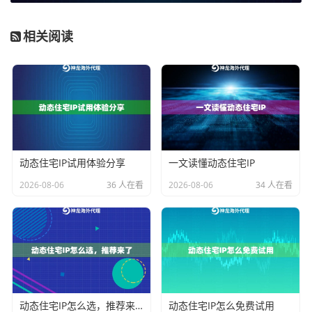
就需要服务支持城市级定位。神龙海外动态IP的企业级
相关阅读
套餐支持全球200+国家/地区，并可实现国家、州、城市
的精准定位，能满足全球化或精细化运营的需求。
第四，看会话时长与稳定性。
动态IP的轮换策略需要与
业务节奏同步。是每次访问都需要更换IP，还是需要同
一个IP保持数十分钟的在线以完成一个完整任务（如下
单、发布内容）？服务应提供灵活的会话时长设置。神
动态住宅IP试用体验分享
一文读懂动态住宅IP
龙海外动态IP允许用户在1分钟至30分钟甚至更长周期内
2026-08-06
36 人在看
2026-08-06
34 人在看
自定义会话时长，既能满足短效验证需求，也能支撑长
效稳定连接。
第五，看技术指标与支持。
这包括连接成功率、带宽、
协议支持等硬性指标。
99.9%以上的连接成功率
是保障业
务连续性的基础，而1Gbps以上的超高带宽则是大数据
传输、视频内容相关业务的必备条件。对HTTP(S)和SO
动态住宅IP怎么选，推荐来了
动态住宅IP怎么免费试用