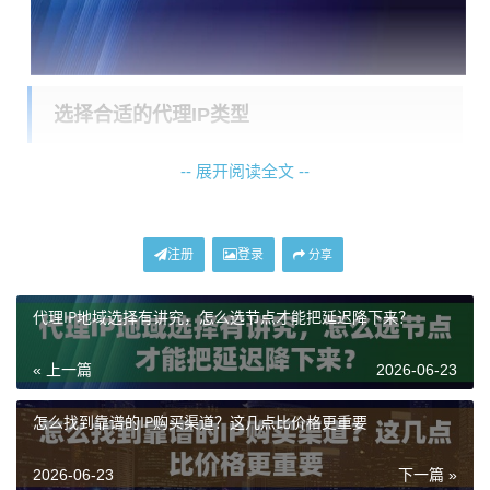
选择合适的代理IP类型
-- 展开阅读全文 --
在开始配置前，首先要根据你的业务场景选择代理IP的
类型。不同的爬虫任务对IP的稳定性、纯净度、地域和
时效要求差异很大。以神龙海外动态IP为例，其提供了
注册
登录
分享
多种产品以适应不同需求。
代理IP地域选择有讲究，怎么选节点才能把延迟降下来？
如果你的业务是
长期、高频、数据量巨大
的，比如持续
监控海外市场价格、大规模采集公开数据用于AI训练，
« 上一篇
2026-06-23
那么
不限量代理IP
套餐是理想选择。它提供专属IP池，不
限制IP使用数量和流量消耗，保证了业务的连续性和成
怎么找到靠谱的IP购买渠道？这几点比价格更重要
本可控。
2026-06-23
下一篇 »