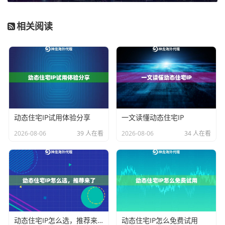
对于
企业级应用
，例如大型跨境电商团队管理多个店铺
账号，或广告代理公司进行规模化投放测试，
企业级动
相关阅读
态住宅IP
更为合适。它覆盖全球200多个国家和地区，IP
纯净度高，支持高并发，能满足企业对稳定性和广泛覆
盖的严苛要求。
而对于大多数常规的海外业务，如亚马逊店铺日常运
营、社交媒体内容发布或广告效果分析，
动态住宅IP
套
餐就能提供很好的支持。它提供真实住宅IP，支持灵活
动态住宅IP试用体验分享
一文读懂动态住宅IP
设置会话时长和精准地域定位，在成本与效果间取得平
2026-08-06
39 人在看
2026-08-06
34 人在看
衡。
如果业务需要IP具备极高的可信度且能长时间稳定在
线，例如海外在线服务的长周期测试或稳定的API对接，
可以考虑
动态长效ISP住宅代理
，它基于真实的家庭宽带
网络，单IP可持续在线，连接成功率高。
动态住宅IP怎么选，推荐来了
动态住宅IP怎么免费试用