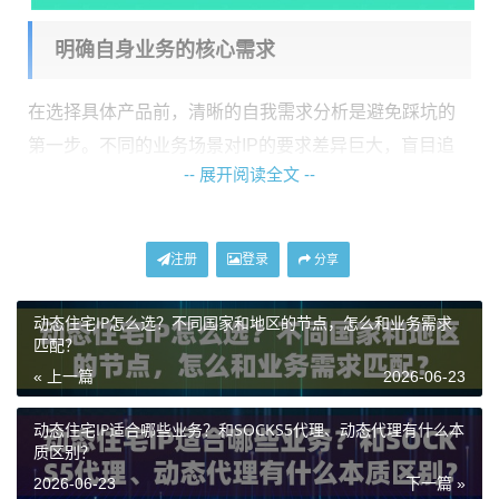
明确自身业务的核心需求
在选择具体产品前，清晰的自我需求分析是避免踩坑的
第一步。不同的业务场景对IP的要求差异巨大，盲目追
-- 展开阅读全文 --
求低价或功能全面反而可能事倍功半。您可以问自己几
个关键问题：您的业务是短期项目还是长期运行？对IP
的更换频率（会话时长）有何要求？是否需要精准定位
注册
登录
分享
到特定国家甚至城市？业务流量消耗是大还是小？是否
需要同时使用大量IP（高并发）？将这些问题想清楚，
动态住宅IP怎么选？不同国家和地区的节点，怎么和业务需求
匹配？
才能有的放矢。
« 上一篇
2026-06-23
例如，如果您从事的是跨境电商的日常店铺管理，可能
对IP的稳定性和国家定位精度要求高，但流量消耗不
动态住宅IP适合哪些业务？和SOCKS5代理、动态代理有什么本
质区别？
大。而如果您进行的是大规模的市场数据采集，那么IP
2026-06-23
下一篇 »
的使用数量、并发能力和带宽速度就成了首要考量。