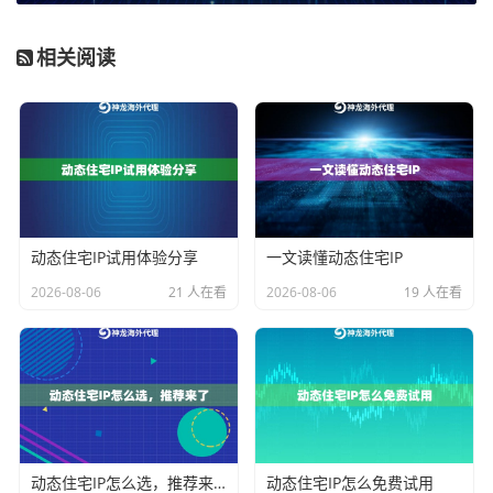
关键维度深度剖析：如何评估性价比
相关阅读
高性价比不等于绝对低价，而是指在满足您所有核心需
求的前提下，实现成本的最优控制。以下几个维度需要
您仔细权衡：
1. IP池的质量与规模：
这是动态住宅IP服务的核心。一
个优质的服务商应拥有庞大且纯净的住宅IP池，并实施
动态住宅IP试用体验分享
一文读懂动态住宅IP
有效的去重机制，确保您获取的IP重复率低、真实有
2026-08-06
21 人在看
2026-08-06
19 人在看
效。例如，
神龙海外动态IP
的企业级套餐每日实时去重
超330万IP，这为高成功率业务提供了坚实基础。对于需
要海量IP支撑的业务，其
不限量代理IP
套餐提供专属IP
池，不限制IP使用数量，从根本上解决了资源瓶颈问
题。
动态住宅IP怎么选，推荐来了
动态住宅IP怎么免费试用