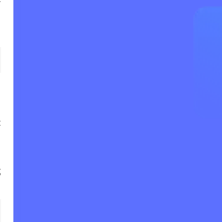
可
、
，
段
，
成