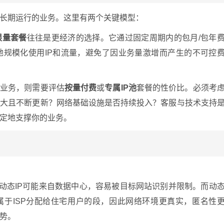
长期运行的业务。这里有两个关键模型：
限量套餐
往往是更经济的选择。它通过固定周期内的包月/包年
地规模化使用IP和流量，避免了因业务量激增而产生的不可控
的业务，则需要评估
按量付费
或
专属IP池
套餐的性价比。必须考
庞大且不断更新？网络基础设施是否持续投入？客服与技术支持
定地支撑你的业务。
通的动态IP可能来自数据中心，容易被目标网站识别并限制。而动
址属于ISP分配给住宅用户的段，因此网络环境更真实，匿名性
势。