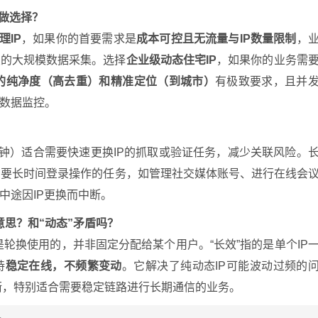
间做选择？
理IP
，如果你的首要需求是
成本可控且无流量与IP数量限制
，
续的大规模数据采集。选择
企业级动态住宅IP
，如果你的业务需
P的纯净度（高去重）和精准定位（到城市）
有极致要求，且并
数据监控。
0分钟）适合需要快速更换IP的抓取或验证任务，减少关联风险。
需要长时间登录操作的任务，如管理社交媒体账号、进行在线会
中途因IP更换而中断。
么意思？和“动态”矛盾吗？
源池是轮换使用的，并非固定分配给某个用户。“长效”指的是单个IP
持
稳定在线，不频繁变动
。它解决了纯动态IP可能波动过频的
平衡，特别适合需要稳定链路进行长期通信的业务。