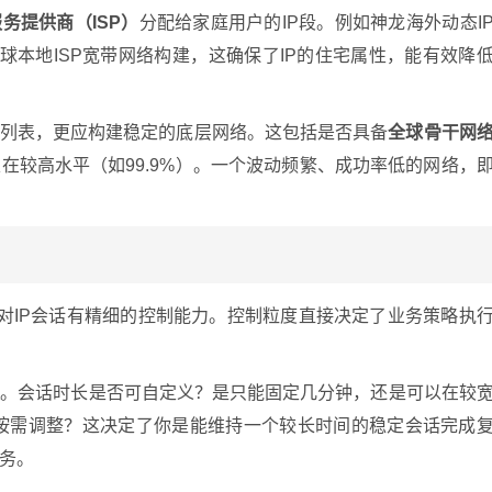
务提供商（ISP）
分配给家庭用户的IP段。例如神龙海外动态I
球本地ISP宽带网络构建，这确保了IP的住宅属性，能有效降
P列表，更应构建稳定的底层网络。这包括是否具备
全球骨干网
在较高水平（如99.9%）。一个波动频繁、成功率低的网络，
要对IP会话有精细的控制能力。控制粒度直接决定了业务策略执
度
。会话时长是否可自定义？是只能固定几分钟，还是可以在较
）按需调整？这决定了你是能维持一个较长时间的稳定会话完成
务。