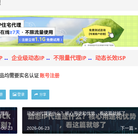
理
P
企业级动态IP
不限量代理IP
动态长效ISP
↔
↔
↔
账号注册
产品均需要实名认证
册
登录
分享
代理有
动态IP代理是什么？核心用途和优势，看这篇就够了
-06-23
2026-06-23
下一篇 »