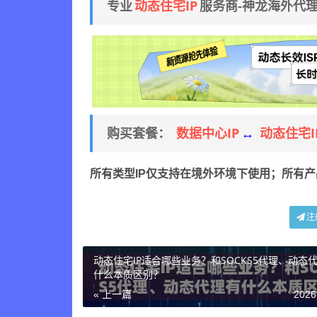
动态住宅IP
专业
服务商-神龙海外代
数据中心IP
动态住宅I
购买套餐：
↔
所有类型IP仅支持在境外环境下使用；所有
注
动态住宅IP适合哪些业务？和SOCKS5代理、动态
什么本质区别？
« 上一篇
2026