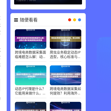
代理知识 ，
06-30
数
随便看看
就
逻
位
跨境电商数据采集面
爬虫业务稳定动态IP
临难题怎么解：动态
选型，核心标准与避
定
代理IP精准获取全球
坑指南
就
竞品
动态IP代理是什么？
跨境电商数据采集如
它能用来做什么，优
何提效？利用海外代
势在哪？
理IP精准获取全球竞
的
品信息