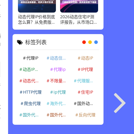
P
低
动态代理IP价格到底
2026动态住宅IP测
怎么算？从免费版到
评报告，从市场口碑
企业级套餐，花多少
到实际性能：高并发
钱才合适
场景下谁最稳
络
标签列表
即
代理IP
动态住宅IP
动态IP
动态IP代理
代理ip
IP代理
动态代理IP
不限量代理IP
代理服务器
行
HTTP代理
ip代理
住宅IP
爬虫代理
海外代理ip
国外动态IP
宽
国外代理IP
国外代理ip
反向代理
复