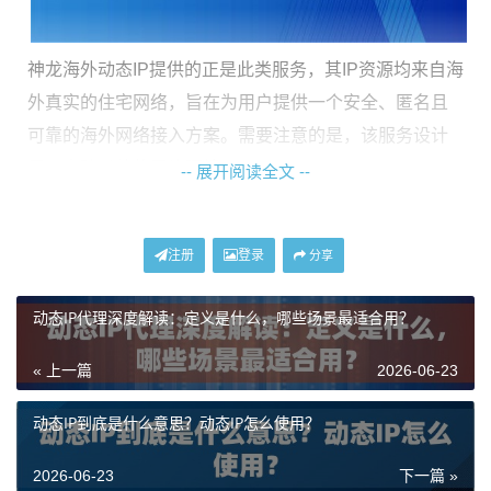
神龙海外动态IP提供的正是此类服务，其IP资源均来自海
外真实的住宅网络，旨在为用户提供一个安全、匿名且
可靠的海外网络接入方案。需要注意的是，该服务设计
用于大陆以外的网络环境。
-- 展开阅读全文 --
动态住宅IP的核心优势解析
注册
登录
分享
选择动态住宅IP，主要是看中其相较于其他类型代理的
动态IP代理深度解读：定义是什么，哪些场景最适合用？
独特价值。它的核心优势可以概括为以下几点：
1. 极高的环境可信度与匿名性：
这是住宅IP最根本的优
« 上一篇
2026-06-23
势。由于IP地址直接关联到海外普通家庭网络，被目标
动态IP到底是什么意思？动态IP怎么使用？
网站或平台识别为代理或机器行为的风险大大降低。这
对于需要维护账号安全、避免访问限制的业务至关重
2026-06-23
下一篇 »