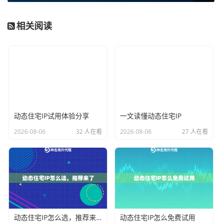
要。
2. 精准的地理定位能力：
高质量的动态住宅IP服务通常
相关阅读
支持国家、州甚至城市级别的定位。这意味着你可以将
业务流量精准地导向特定的目标市场，例如让广告投
放、市场调研或内容访问看起来完全来自洛杉矶或伦敦
的本地居民，从而提升业务的针对性和效果。
3. 灵活的会话管理：
“动态”意味着IP不是固定不变的。用
动态住宅IP试用体验分享
一文读懂动态住宅IP
户可以根据业务需求，自定义IP的保持时间（例如1分钟
到数小时）。这种灵活性既满足了短期、高频任务需要
2026-08-06
32 人在看
2026-08-06
27 人在看
不断更换IP的需求，也能为需要长期稳定会话的业务提
供足够长的连接时间，实现资源的高效利用。
4. 强大的业务承载与稳定性：
以神龙海外动态IP为例，
其企业级服务提供高达99.9%的连接成功率，并支持高并
发访问和不限流量消耗。这确保了数据采集、自动化营
动态住宅IP怎么选，推荐来了
动态住宅IP怎么免费试用