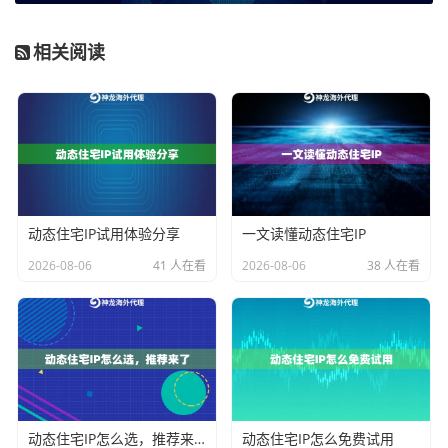
2. 企业级动态住宅IP：
面向中大型企业客户，覆盖的国
家和地区更为广泛，IP池规模庞大且纯净度高。它支持
相关阅读
高并发访问和复杂的多账号管理，并能根据业务节奏自
定义IP的有效时长，满足企业对业务连续性、资源一致
性和全球覆盖的更高要求。
3. 常规动态住宅IP：
这是最常见的一种类型，覆盖美
国、日本、英国等主流业务市场。它在IP真实性、使用
灵活性和成本之间取得了良好平衡，支持按国家、州甚
动态住宅IP试用体验分享
一文读懂动态住宅IP
至城市进行定位，适合大多数常规的跨境运营、社交媒
2026-08-06
41 人在看
2026-08-06
38 人在看
体管理或广告测试等场景。
4. 动态长效ISP住宅代理：
这类服务特别强调IP的“长效”
特性。它基于真实的家庭宽带网络构建，单个IP支持在
较长时间内稳定在线，减少了因IP频繁更换带来的网络
波动。它又不失动态调整的灵活性，适合需要稳定链路
动态住宅IP怎么选，推荐来了
动态住宅IP怎么免费试用
支撑的长期运行型业务。