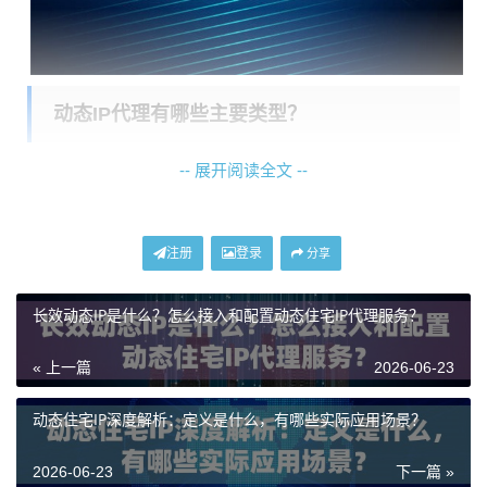
动态IP代理有哪些主要类型？
-- 展开阅读全文 --
市面上的动态IP代理服务根据资源规模、稳定性和适用
场景，可以大致分为几个类别。了解这些类型有助于您
根据自身业务需求做出精准选择。
注册
登录
分享
1. 不限量动态住宅IP：
这类服务通常提供一个专属的IP
长效动态IP是什么？怎么接入和配置动态住宅IP代理服务？
资源池，在服务有效期内，不限制使用的IP数量和流量
消耗。它专为需要长期、高频、大流量作业的业务设
« 上一篇
2026-06-23
计，比如持续性的数据采集或大规模的自动化内容管
理。由于资源独立且充足，其稳定性和成功率往往更有
动态住宅IP深度解析：定义是什么，有哪些实际应用场景？
保障。
2026-06-23
下一篇 »