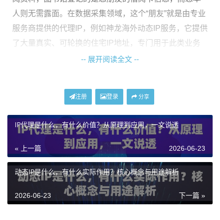
人则无需露面。在数据采集领域，这个“朋友”就是由专业
服务商提供的代理IP，例如神龙海外动态IP服务，它提供
了大量真实、可轮换的住宅IP地址，专门用于此类业务
场景。
-- 展开阅读全文 --
为什么数据采集需要用到代理IP？
注册
登录
分享
直接使用本地IP进行大规模或高频次的数据采集，会很
IP代理是什么，有什么价值？从原理到应用，一文说透
快遇到瓶颈。目标网站为了维护服务器稳定、防止资源
滥用和保护数据安全，通常会设置反爬虫机制。这些机
« 上一篇
2026-06-23
制会监控访问频率、识别行为模式，一旦发现异常，就
会对发出请求的IP地址进行限制，轻则暂时封禁，重则
动态IP是什么，有什么实际作用？核心概念与用途解析
永久封锁。
2026-06-23
下一篇 »
使用代理IP的核心作用，就是
分散请求来源，模拟真实
用户的访问行为，从而有效规避目标网站的访问限制和