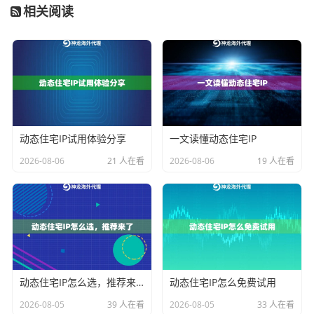
相关阅读
反爬策略
。通过轮换使用不同的IP地址，您的采集任务
可以持续、稳定地进行下去，而不会被单个IP的封锁所
中断。这对于需要长期、大规模获取公开数据的业务至
关重要。
如何选择适合数据采集的代理IP类型？
动态住宅IP试用体验分享
一文读懂动态住宅IP
并非所有代理IP都适用于数据采集。根据IP的来源、稳定
2026-08-06
21 人在看
2026-08-06
19 人在看
性和使用模式，主要分为几类。对于数据采集而言，
动
态住宅IP
通常是首选。这是因为它们来自真实的家庭宽
带网络，IP地址在互联网服务提供商（ISP）处有合法备
案，被网站识别为普通真实用户的可能性最高，因此隐
匿性和成功率也最佳。
动态住宅IP怎么选，推荐来了
动态住宅IP怎么免费试用
以神龙海外动态IP为例，其服务主要围绕动态住宅IP展
2026-08-05
39 人在看
2026-08-05
33 人在看
开，并针对不同业务场景细化了产品方案：