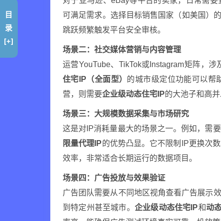
对于亚马逊、eBay等平台的卖家，日常需
目
可满足需求。选择目标销售国家（如美国）的
录
跳跃频繁触发平台安全审核。
[+]
场景二：社交媒体营销与内容管理
运营YouTube、TikTok或Instagr
住宅IP（全面型）
的城市级定位功能可以帮
营，则需要
企业级动态住宅IP
的大池子和高并
场景三：大规模数据采集与市场研究
这是对IP消耗量最大的场景之一。例如，需
限量代理IP
的优势凸显。它不限制IP更换次
效率，非常适合长期运行的数据项目。
场景四：广告投放与效果验证
广告团队需要从不同地区视角查看广告展示效
到特定州甚至城市。
企业级动态住宅IP
和
动态