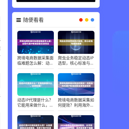
随便看看
S
宅
市
跨境电商数据采集面
爬虫业务稳定动态IP
临难题怎么解：动态
选型，核心标准与避
代理IP精准获取全球
坑指南
竞品
餐
动态IP代理是什么？
跨境电商数据采集如
它能用来做什么，优
何提效？利用海外代
势在哪？
理IP精准获取全球竞
品信息