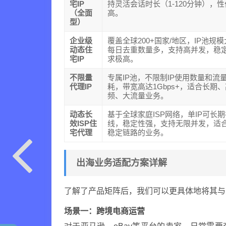
宅IP
持灵活会话时长（1-120分钟），
（全面
高。
型）
企业级
覆盖全球200+国家/地区，IP池规
动态住
每日去重数量多，支持高并发，稳
宅IP
求极高。
不限量
专属IP池，不限制IP使用数量和流
代理IP
耗，带宽高达1Gbps+，适合长期
频、大流量业务。
动态长
基于全球家庭ISP网络，单IP可长
效ISP住
线，稳定性强，支持无限并发，适
宅代理
稳定链路的业务。
出海业务适配方案详解
了解了产品矩阵后，我们可以更具体地将其与
场景一：跨境电商运营