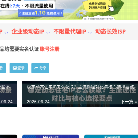
P
企业级动态IP
不限量代理IP
动态长效ISP
↔
↔
↔
账号注册
产品均需要实名认证
册
登录
分享
哪些不
稳定动态住宅IP怎么获取？主流途径对比与核心选择要点
-06-24
2026-06-24
下一篇 »