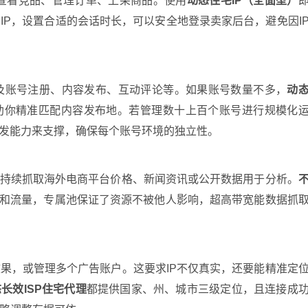
要查看竞品、管理订单、上架商品。使用
动态住宅IP（全面型）
IP，设置合适的会话时长，可以安全地登录卖家后台，避免因I
am矩阵，涉及账号注册、内容发布、互动评论等。如果账号数量不多，
动
助你精准匹配内容发布地。若管理数十上百个账号进行规模化
发能力来支撑，确保每个账号环境的独立性。
要持续抓取海外电商平台价格、新闻资讯或公开数据用于分析。
数和流量，专属池保证了资源不被他人影响，超高带宽能数据抓
果，或管理多个广告账户。这要求IP不仅真实，还要能精准定
长效ISP住宅代理
都提供国家、州、城市三级定位，且连接成