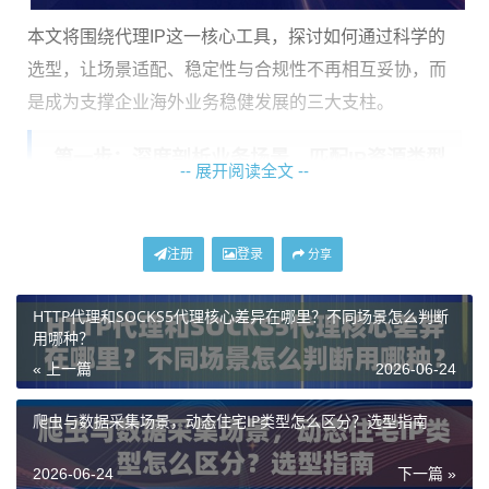
本文将围绕代理IP这一核心工具，探讨如何通过科学的
选型，让场景适配、稳定性与合规性不再相互妥协，而
是成为支撑企业海外业务稳健发展的三大支柱。
第一步：深度剖析业务场景，匹配IP资源类型
-- 展开阅读全文 --
脱离具体业务谈IP选型是空中楼阁。企业首先需要将抽
象的业务目标，转化为对IP代理的具体技术要求。这包
注册
登录
分享
括访问频率、会话时长、地理位置精度、并发量级以及
HTTP代理和SOCKS5代理核心差异在哪里？不同场景怎么判断
流量消耗模式等。
用哪种？
以常见的几类业务为例：
« 上一篇
2026-06-24
大规模数据采集与AI训练
：这类业务通常需要
长
爬虫与数据采集场景，动态住宅IP类型怎么区分？选型指南
期、高频、高流量
地访问目标网站。对IP的消耗量
极大，且对成功率要求苛刻。
不限量代理IP
套餐的
2026-06-24
下一篇 »