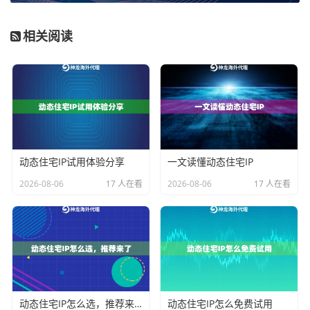
优势就非常明显。它提供专属IP池，不限制IP使用
数量和流量消耗，并具备1Gbps+的超高带宽，能够
相关阅读
支撑AI模型训练所需的海量数据抓取，将不可预测
的IP成本转化为固定可控的投入。
企业级多账号管理与广告投放
：对于运营多个海外
电商店铺或管理大量广告账户的团队，核心需求是
I
P的纯净度、地区广泛性以及高并发稳定性
。
企业级
动态住宅IP
覆盖全球200+国家/地区，每日提供海量
去重IP资源，能有效避免账号因IP重复或污染导致
动态住宅IP试用体验分享
一文读懂动态住宅IP
的关联风险，其99.9%的成功率保障了规模化操作的
2026-08-06
17 人在看
2026-08-06
17 人在看
流畅性。
常规跨境运营与社媒营销
：日常的商品管理、内容
发布、广告效果测试等业务，对IP的
真实性、灵活
性和成本
更为敏感。
动态住宅IP
套餐提供了主流市
场的住宅IP资源，支持1-120分钟的自定义会话时
长，既能满足单次操作的环境真实性要求，又可通
动态住宅IP怎么选，推荐来了
动态住宅IP怎么免费试用
过灵活调整提升资源利用率，实现成本与效果的平