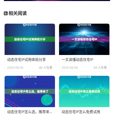
套餐模式，能将可变成本转化为固定成本，更利于长期
相关阅读
预算规划和管理。服务是否提供专属IP池、是否支持高
并发调用、技术对接是否便捷，都影响着团队的运营效
率和综合成本。
主流产品场景适配深度解析
基于上述核心维度，我们可以将市场上的动态IP产品进
动态住宅IP试用体验分享
一文读懂动态住宅IP
行归类，并匹配到最合适的业务场景中。以神龙海外动
2026-08-06
40 人在看
2026-08-06
34 人在看
态IP提供的几类典型服务为例，可以清晰地看到不同产
品设计的初衷与最佳应用领域。
不限量代理IP：为高强度、持续性业务量身定制
这款产品的设计核心是“专属”与“无上限”。它为企业提供
一个独立的不限量动态住宅IP池，不限制IP使用数量和流
动态住宅IP怎么选，推荐来了
动态住宅IP怎么免费试用
量消耗，并配备1Gbps以上的高带宽。这解决了大规模