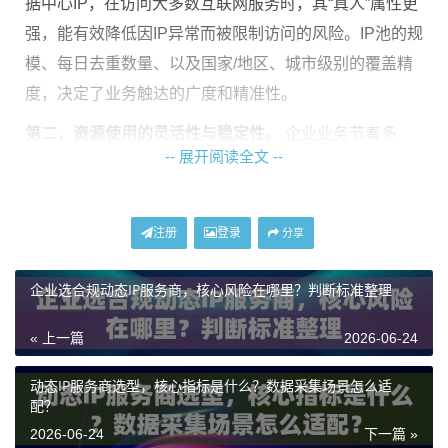
据中心IP，在访问大多数互联网服务时，其“真人”属性更
强，能有效降低因IP异常而被限制访问的风险。IP池的规
模、每日去重数量、以及国家/地区、城市级别的覆盖精
度，决定了业务触达的广度和精准性。
第二，资源使用的灵活性与稳定性。
企业业务节奏多
-- 展开阅读全文 --
变，对IP的在线时长（会话时长）需求各异。有的业务
需要IP在数分钟内快速轮换以模拟不同用户，有的则需
要单个IP能稳定在线数小时以完成一个完整任务流程。
注册
登录
分享
服务商是否提供灵活的会话时长自定义功能至关重要。
连接成功率、网络带宽、是否限制流量消耗，这些指标
企业选合规动态IP服务商，核心风险在哪里？判断标准整理
共同构成了业务稳定运行的基石，特别是对于高并发、
« 上一篇
2026-06-24
长周期、大数据量的业务场景。
第三，管理与成本的可控性。
企业级应用讲究投入产出
动态IP服务商选型，核心指标是什么？数据采集场景怎么适
配？
比。动态IP服务通常有按量付费和套餐模式。对于流量
2026-06-24
下一篇 »
消耗大、IP使用频繁的业务，不限量、不限IP使用次数的