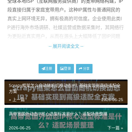
全球本地ISP（互联网服务提供商）的宽带网络构建，IP
段直接归属于家庭宽带用户。这种IP属性与普通网民的
真实上网环境无异，拥有极高的可信度。企业使用此类I
P进行海外市场调研、社媒运营或数据采集时，其网络行
为更贴近真实用户，从而在源头上大幅降低了因IP问题
导致账号受限或访问被拒的风险，为业务的长期稳定运
-- 展开阅读全文 --
行奠定了坚实基础。
注册
登录
核心选型标准：超越“可用”追求“可靠”
分享
Scrapy框架怎么自动随机切换动态IP？基础实现到高级适配全
面对市场上众多的代理IP服务，企业应建立一套清晰的
方案
选型标准，从多个维度评估服务的可靠性，而不仅仅是
« 上一篇
2026-06-25
关注价格或IP数量。
高带宽国外动态IP核心选型标准是什么？适配场景整理
1. 资源规模与纯净度：
这是支撑高并发与长期业务的生
命线。一个庞大的、每日进行高强度去重清洗的IP池至
2026-06-25
下一篇 »