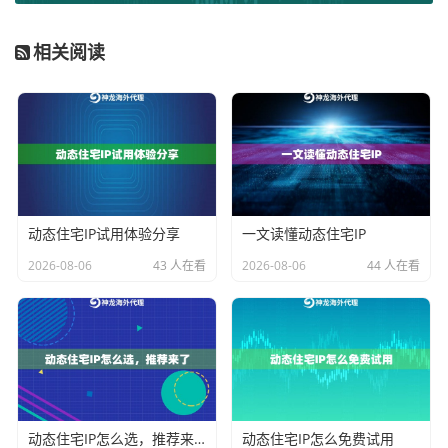
关重要。例如，企业级动态住宅IP服务每日去重超330万I
P，确保了IP资源的纯净与新鲜。对于数据采集等业务，
相关阅读
这意味着更高的请求成功率和更低的中断概率。
2. 会话管理的灵活性：
不同业务对IP稳定时长的需求差
异巨大。自动化内容分发可能需要短时高频更换IP，而
长期数据监控则需要IP能持续在线。优秀的服务应提供
灵活的会话时长自定义功能，允许企业在1分钟到数小时
甚至更长时间内按需设置，实现资源的最优配置。
动态住宅IP试用体验分享
一文读懂动态住宅IP
3. 地理定位的精准性：
全球化业务往往需要精细化的本
2026-08-06
43 人在看
2026-08-06
44 人在看
地化操作。代理服务应支持国家、州乃至城市级别的精
准定位。这对于广告效果测试、本地化内容审核、区域
价格监控等场景来说，是确保业务针对性和数据准确性
的关键。
4. 服务成功率与带宽保障：
企业级应用不能容忍频繁的
动态住宅IP怎么选，推荐来了
动态住宅IP怎么免费试用