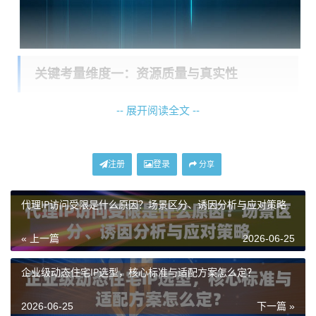
关键考量维度一：资源质量与真实性
-- 展开阅读全文 --
代理IP的质量直接决定了业务效果。企业应重点关注IP的
来源属性
和
纯净度
。高质量的代理IP应来源于真实的住
宅网络，而非数据中心，这使得IP行为更贴近普通用
注册
登录
分享
户，能有效降低在目标平台被识别和限制的风险。例
如，神龙海外动态IP提供的动态住宅IP和动态长效ISP住
代理IP访问受限是什么原因？场景区分、诱因分析与应对策略
宅代理，其IP属性明确为家庭住宅IP，基于全球本地ISP
« 上一篇
2026-06-25
宽带网络构建，拥有更高的环境可信度。服务商是否具
备有效的IP池管理机制，如每日对海量IP进行实时去重，
企业级动态住宅IP选型，核心标准与适配方案怎么定？
是保证IP纯净度、避免因IP重复使用导致业务失败的关
键。
2026-06-25
下一篇 »