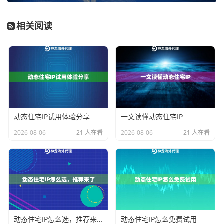
关键考量维度二：覆盖范围与定位精度
相关阅读
企业的海外业务往往具有明确的目标市场。代理IP服务
商的
全球覆盖能力
和
地理定位精度
至关重要。覆盖范围
广意味着企业可以灵活地将业务拓展至新的国家和地
区。而定位精度则允许企业将网络流量精准地路由至特
定国家、州甚至城市，这对于需要模拟本地用户行为、
动态住宅IP试用体验分享
一文读懂动态住宅IP
进行区域化广告测试或收集本地化数据的业务场景来
2026-08-06
21 人在看
2026-08-06
21 人在看
说，是提升业务针对性和效果的核心。例如，针对需要
精细化运营的企业，神龙海外动态IP的企业级动态住宅IP
支持全球200+国家/地区的覆盖，并能实现城市级的精准
定位，满足了企业全球化与本地化相结合的业务需求。
关键考量维度三：性能指标与可靠性
动态住宅IP怎么选，推荐来了
动态住宅IP怎么免费试用