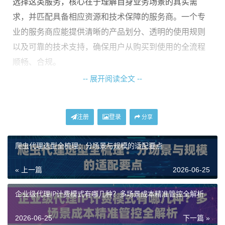
选择这类服务，核心在于理解自身业务场景的真实需
求，并匹配具备相应资源和技术保障的服务商。一个专
业的服务商应能提供清晰的产品划分、透明的使用规则
以及可靠的技术支持，确保用户从购买到使用的全流程
顺畅、合规。
-- 展开阅读全文 --
如何根据业务需求选择代理IP类型
市场上的代理IP服务种类繁多，功能侧重各不相同。盲
注册
登录
分享
目选择不仅会造成资源浪费，更可能因环境不匹配而影
爬虫代理选型全梳理：分场景与规模的适配要点
响业务效果。第一步是明确自己的核心需求。
如果您需要进行大规模、持续性的数据采集或内容分
« 上一篇
2026-06-25
发，对IP使用数量和网络流量消耗有极高要求，那么
不
企业级代理IP计费模式有哪几种？多场景成本精准管控全解析
限量代理IP
套餐可能更为合适。这类套餐通常提供专属
的资源池，不限制IP使用数量和流量消耗，适合长期运
2026-06-25
下一篇 »