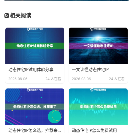
行且流量消耗大的业务，如自动化数据采集、AI训练数
据回传或高并发的社交媒体运营，能有效控制长期使用
相关阅读
成本。
对于中大型企业而言，业务往往覆盖全球多个市场，且
对IP的纯净度、稳定性和区域覆盖广度有严苛要求。
企
业级动态住宅IP
服务正是为此设计。它覆盖的国家地区
更广泛，IP池规模更大，并支持高并发和精细化的区域
定位，能够满足跨境电商多账号管理、规模化广告投放
动态住宅IP试用体验分享
一文读懂动态住宅IP
测试等企业级复杂场景。
2026-08-06
24 人在看
2026-08-06
24 人在看
而对于大多数常规的跨境业务，例如电商平台日常运
营、社交媒体内容发布或区域性的市场调研，
动态住宅I
P
（全面型）套餐提供了良好的平衡。它覆盖主流市场，
IP来源于真实住宅网络，环境可信度高，同时支持灵活
的会话时长调整，在保证业务稳定性的同时兼顾了成本
动态住宅IP怎么选，推荐来了
动态住宅IP怎么免费试用
效益。