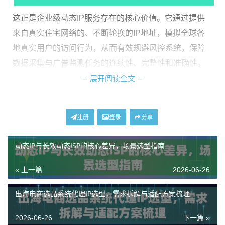
这正是企业级动态IP服务存在的核心价值。它通过提供
来自真实住宅网络的、不断轮换的IP地址，模拟全球各
地真实用户的访问行为，从而有效规避风控系统，保障
数据采集与广告监测任务的连续性、完整性和准确性。
选择专业的服务商，意味着为企业的海外数据业务构建
-- 展开阅读全文 --
了一条安全、高效且合规的“数据通道”。
注册
登录
分享
神龙海外动态IP：面向企业级应用的核心优势
解析
动态IP与长效动态ISP的核心差异，场景选型指南
作为专注于海外网络环境的服务商，神龙海外动态IP围
« 上一篇
2026-06-26
绕企业级数据与广告业务的需求，构建了多层次的产品
出海电商选品系统代理IP选型，需求拆解与适配方案梳理
矩阵，其核心优势体现在以下几个方面：
1. 资源规模与纯净度保障业务成功率
：企业级业务往往
2026-06-26
下一篇 »