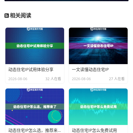
对IP的可用性和纯净度有极高要求。神龙海外动态IP通过
每日去重数百万级IP池，确保IP资源的“新鲜度”与低重复
相关阅读
率。高达99.9%的连接成功率，直接保障了关键业务脚本
的稳定运行，减少了因IP失效导致的业务中断和重试成
本。
2. 真实住宅网络环境提升业务可信度
：其动态住宅IP与
动态长效ISP住宅代理均基于真实的家庭宽带网络，IP地
址归属于当地电信运营商。这种高度仿真的环境，在访
动态住宅IP试用体验分享
一文读懂动态住宅IP
问电商平台、社交媒体、广告后台时，被识别为“真人”访
2026-08-06
32 人在看
2026-08-06
27 人在看
问的概率大大增加，有效降低了触发安全验证的频次，
是保障账号安全和数据准确性的基石。
3. 灵活的配置满足复杂业务节奏
：不同的业务场景对IP
的持有时间（会话时长）和地域定位有着截然不同的需
求。神龙海外动态IP支持从1分钟到30分钟，甚至更长的
动态住宅IP怎么选，推荐来了
动态住宅IP怎么免费试用
自定义会话时长，并可以实现国家、州、城市级别的精