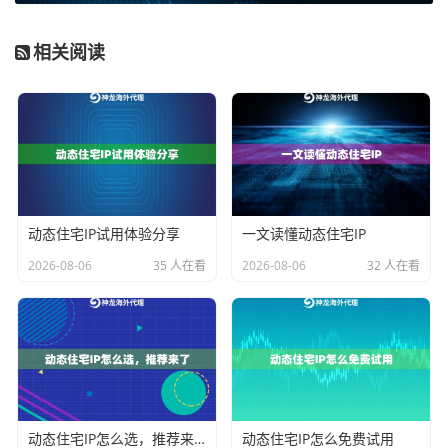
第一步：明确检测标准与目标场景
。在开始前，必须清
相关阅读
晰定义“可用”对你意味着什么。例如，对于跨境电商比价
业务，“可用”可能意味着IP能稳定访问特定国家的亚马
逊、且能维持至少30分钟的会话以完成比价流程。而对
于社媒内容发布，“可用”则可能更看重IP能否通过平台的
注册或登录风控。将你的业务场景转化为具体的检测指
标，如：目标网址、预期响应状态码（如200）、响应时
动态住宅IP试用体验分享
一文读懂动态住宅IP
间上限、需要返回的关键字（如登录后的用户昵称）
2026-08-06
35 人在看
2026-08-06
32 人在看
等。
第二步：选择合适的检测工具与方法
。你可以使用编程
语言（如Python）编写多线程检测脚本，核心是并发地
对代理IP列表进行测试。脚本应依次进行：1）
基础连通
与匿名性测试
：访问一个能返回IP信息的服务，确认代
理生效且匿名级别符合预期（显示为代理IP而非你的真
动态住宅IP怎么选，推荐来了
动态住宅IP怎么免费试用