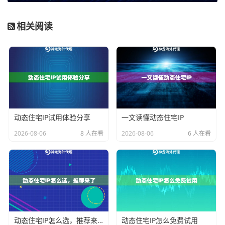
可能导致效果不佳或成本飙升。关键在于分析业务的核
相关阅读
心动作是“读”还是“写”，对IP的“稳定性”、“更换频率”和“区
域精度”有何要求。
对于
大规模、持续性的数据采集与自动化任务
，例如AI
模型训练的数据采集、海外市场行情监控，业务的核心
在于“读”取数据。这类场景通常需要极高的并发能力和巨
大的流量吞吐，同时对IP的纯净度有要求以避免被反爬
动态住宅IP试用体验分享
一文读懂动态住宅IP
机制拦截。
不限量代理IP
或
企业级动态住宅IP
是更优选
2026-08-06
8 人在看
2026-08-06
6 人在看
择。它们提供专属或大规模IP池，支持高并发和不限流
量，能保障数据采集任务的长期、稳定运行。
对于
涉及多账号管理与内容分发的运营类场景
，例如跨
境电商团队同时管理多个店铺、海外社交媒体矩阵运
营，业务的核心在于“写”入操作。这类场景对IP的
区域精
准性
和
账号隔离性
要求极高。需要IP能精准定位到特定
动态住宅IP怎么选，推荐来了
动态住宅IP怎么免费试用