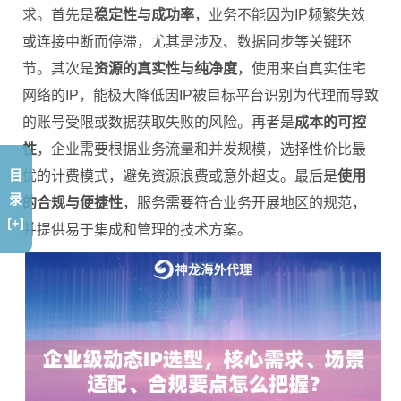
求。首先是
稳定性与成功率
，业务不能因为IP频繁失效
或连接中断而停滞，尤其是涉及、数据同步等关键环
节。其次是
资源的真实性与纯净度
，使用来自真实住宅
网络的IP，能极大降低因IP被目标平台识别为代理而导致
的账号受限或数据获取失败的风险。再者是
成本的可控
性
，企业需要根据业务流量和并发规模，选择性价比最
目
优的计费模式，避免资源浪费或意外超支。最后是
使用
录
的合规与便捷性
，服务需要符合业务开展地区的规范，
[+]
并提供易于集成和管理的技术方案。