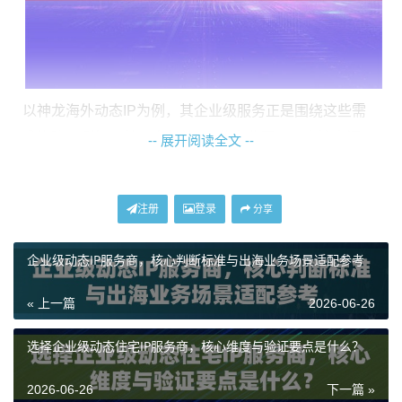
以神龙海外动态IP为例，其企业级服务正是围绕这些需
求构建。例如，其动态长效ISP住宅代理，IP直接来源于
-- 展开阅读全文 --
全球家庭宽带网络，确保了环境的可信度。高达99.9%的
连接成功率和无限并发承载能力，直接回应了企业对稳
注册
登录
分享
定性和规模化的要求。而不限量代理IP套餐，则通过“不
限IP使用数量、不限流量消耗”的模式，为企业提供了高
企业级动态IP服务商，核心判断标准与出海业务场景适配参考
度可控的成本预期，特别适合长期、高消耗的业务场
景。
« 上一篇
2026-06-26
如何根据业务场景适配动态IP类型？
选择企业级动态住宅IP服务商，核心维度与验证要点是什么？
2026-06-26
下一篇 »
不同的业务场景对IP的需求侧重点截然不同，选型错误