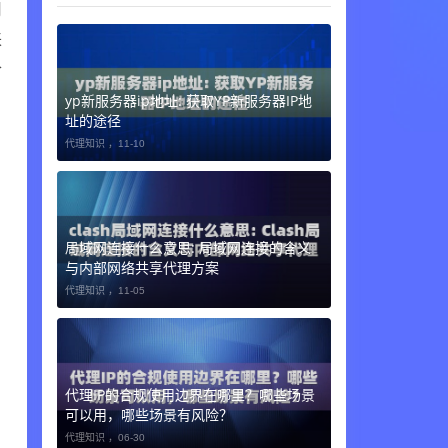
用
来
合
yp新服务器ip地址: 获取YP新服务器IP地
址的途径
代理知识 ，
11-10
局域网连接什么意思: 局域网连接的含义
与内部网络共享代理方案
代理知识 ，
11-05
代理IP的合规使用边界在哪里？哪些场景
可以用，哪些场景有风险？
代理知识 ，
06-30