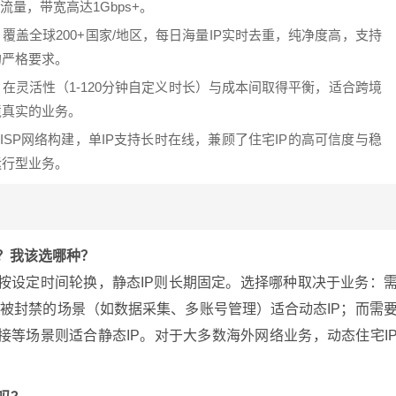
流量，带宽高达1Gbps+。
覆盖全球200+国家/地区，每日海量IP实时去重，纯净度高，支持
的严格要求。
在灵活性（1-120分钟自定义时长）与成本间取得平衡，适合跨境
境真实的业务。
ISP网络构建，单IP支持长时在线，兼顾了住宅IP的高可信度与稳
运行型业务。
么？我该选哪种？
P会按设定时间轮换，静态IP则长期固定。选择哪种取决于业务：
用被封禁的场景（如数据采集、多账号管理）适合动态IP；而需
对接等场景则适合静态IP。对于大多数海外网络业务，动态住宅I