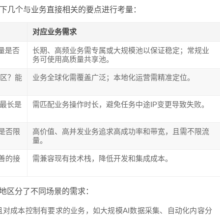
下几个与业务直接相关的要点进行考量：
对应业务需求
量是否
长期、高频业务需专属或大规模池以保证稳定；常规业
务可使用高质量共享池。
地区？能
业务全球化需覆盖广泛；本地化运营需精准定位。
/最长是
需匹配业务操作时长，避免任务中途IP变更导致失败。
是否限
高价值、高并发业务追求高成功率和带宽，且需不限流
量。
善的接
需兼容现有技术栈，降低开发和集成成本。
地区分了不同场景的需求：
且对成本控制有要求的业务，如大规模AI数据采集、自动化内容分