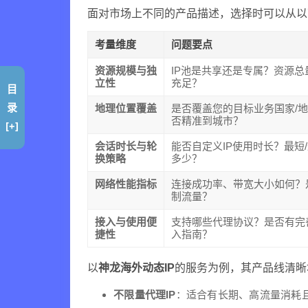
面对市场上不同的产品描述，选择时可以从以
考量维度
问题要点
资源规模与独
IP池是共享还是专属？资源总
立性
充足？
目
录
地理位置覆盖
是否覆盖您的目标业务国家/
否精准到城市？
[+]
会话时长与轮
能否自定义IP使用时长？最短
换策略
多少？
网络性能指标
连接成功率、带宽大小如何？
制流量？
接入与使用便
支持哪些代理协议？是否有完
捷性
入指南？
以
神龙海外动态IP
的服务为例，其产品线清晰
不限量代理IP
：适合有长期、高流量消耗