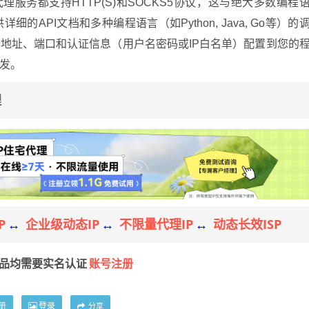
理服务都支持HTTP(S)和SOCKS5协议，这与绝大多数编程
API文档和多种编程语言（如Python, Java, Go等）的
地址、端口和认证信息（用户名密码或IP白名单）配置到您的
发。
理
P
企业级动态IP
不限量代理IP
动态长效ISP
↔
↔
↔
账号注册
产品均需要实名认证
册
登录
分享