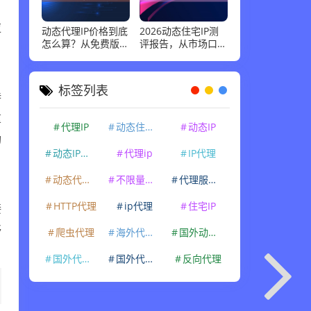
，
应
动态代理IP价格到底
2026动态住宅IP测
怎么算？从免费版到
评报告，从市场口碑
企业级套餐，花多少
到实际性能：高并发
钱才合适
场景下谁最稳
标签列表
特
重
代理IP
动态住宅IP
动态IP
功
动态IP代理
代理ip
IP代理
动态代理IP
不限量代理IP
代理服务器
HTTP代理
ip代理
住宅IP
接
够
爬虫代理
海外代理ip
国外动态IP
国外代理IP
国外代理ip
反向代理