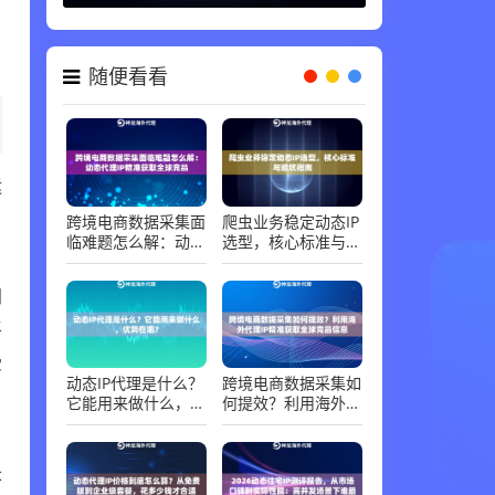
随便看看
运
跨境电商数据采集面
爬虫业务稳定动态IP
临难题怎么解：动态
选型，核心标准与避
代理IP精准获取全球
坑指南
竞品
网
平
受
动态IP代理是什么？
跨境电商数据采集如
它能用来做什么，优
何提效？利用海外代
势在哪？
理IP精准获取全球竞
品信息
长