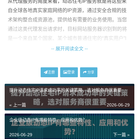
从代理服务的角度来看，动态住宅IP服务就是将这些来
自全球各地真实家庭网络的IP资源，通过安全合规的技
术架构整合成资源池，提供给有需要的业务使用。当您
通过这类代理发出请求时，目标网站服务器识别到的将
是一个来自某个国家、某个城市普通住宅的“真实用户”I
P，这极大地降低了访问行为被识别为异常或自动化的风
-- 展开阅读全文 --
险。
注册
登录
为什么业务场景需要动态住宅IP？
分享
提升动态住宅IP请求成功率的关键策略，选对服务商很重要
许多线上平台，尤其是社交媒体、电商网站、数据服务
平台等，都部署了复杂的风控机制。这些机制会分析访
« 上一篇
2026-06-29
问IP的属性，频繁使用数据中心IP或单一IP进行大量、重
复的操作，极易触发限制，导致账号被封、数据获取失
企业级动态IP有哪些特性、应用和优势？
败或验证流程复杂化。
2026-06-29
下一篇 »