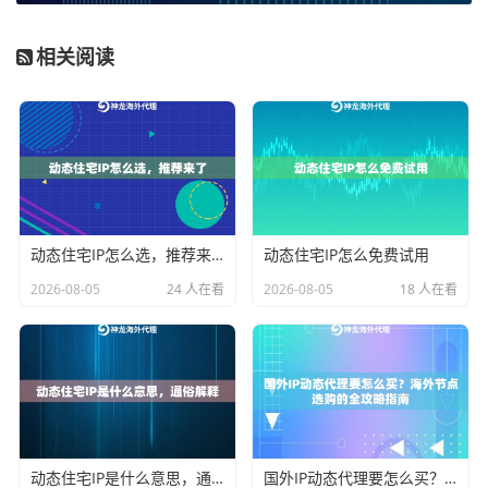
动态住宅IP的核心价值在于其
真实性与流动性
。使用
它，您的业务可以模拟出分布在不同地区、由不同真实
相关阅读
用户发起的访问模式。这对于需要在不同地区测试服
务、管理多个地区账号、进行市场调研或数据收集的业
务至关重要。它并非为了“限制”，而是为了让您的自动化
或半自动化业务，能够在一个更接近人类真实用户网络
环境的基础上稳定、顺畅地运行，从而保障业务连续性
和数据获取的有效性。
动态住宅IP怎么选，推荐来了
动态住宅IP怎么免费试用
如何选择适合的动态住宅IP服务？关键考量点
2026-08-05
24 人在看
2026-08-05
18 人在看
面对市场上众多的代理IP服务，选择时不能只看价格，
更需要从业务需求本质出发。以下是几个核心的选型维
度：
1. IP资源的真实性与纯净度：
这是动态住宅IP的立身之
动态住宅IP是什么意思，通俗解释
国外IP动态代理要怎么买？海外节点选购的全攻略指南