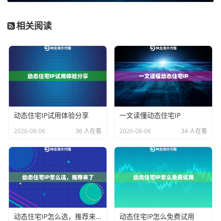
韩国等主流市场。最大的特点是
灵活性
，你可以将单个I
P的会话时长在1分钟到120分钟之间自由设置。这非常
相关阅读
适合那些需要模拟真人行为、但IP更换需求不极端的场
景，例如跨境电商平台的日常商品上架、价格监控，或
者海外社交媒体的内容发布与互动。它的优势在于在可
信度和成本之间取得了良好平衡。
企业级动态住宅IP：
当你的业务升级，需要更广泛的全
球覆盖（200+国家地区）和更大的IP池来支持高并发、
动态住宅IP试用体验分享
一文读懂动态住宅IP
多账号管理时，就该考虑企业级了。它除了具备全面型
2026-08-06
36 人在看
2026-08-06
34 人在看
的灵活性，更强调
规模、纯净度和稳定性
。其每日进行
海量IP去重，确保了资源的洁净，这对于广告投放团队
同时管理多个账户、金融科技公司进行风控数据采集等
成功率敏感的业务至关重要。如果你的业务已经公司
化、规模化运营，这是更稳妥的选择。
动态住宅IP怎么选，推荐来了
动态住宅IP怎么免费试用
不限量代理IP：
这是为“数据饥渴”型业务准备的终极方