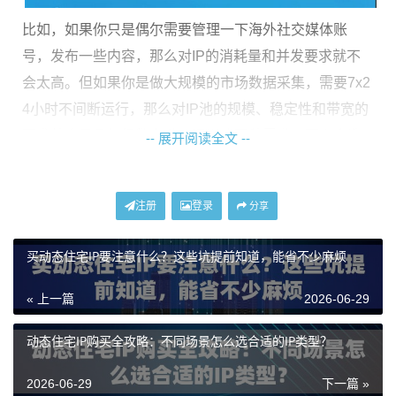
比如，如果你只是偶尔需要管理一下海外社交媒体账
号，发布一些内容，那么对IP的消耗量和并发要求就不
会太高。但如果你是做大规模的市场数据采集，需要7x2
4小时不间断运行，那么对IP池的规模、稳定性和带宽的
要求就会呈几何级数上升。混淆这两种需求，要么会造
-- 展开阅读全文 --
成资源浪费，要么会导致业务频繁中断。
注册
登录
拆解产品类型：找到与你业务匹配的那一款
分享
买动态住宅IP要注意什么？这些坑提前知道，能省不少麻烦
基于你的需求清单，现在可以来对照具体的产品类型
了。我们以“神龙海外动态IP”的服务为例，其产品线清晰
« 上一篇
2026-06-29
地划分了不同场景，你可以对号入座。
动态住宅IP购买全攻略：不同场景怎么选合适的IP类型？
动态住宅IP（全面型）：
这是入门和常规业务的首选。
它提供了真实的住宅IP环境，覆盖美国、日本、英国、
2026-06-29
下一篇 »