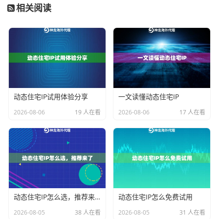
相关阅读
动态长效ISP代理
：在动态住宅IP的基础上，进一步强化
了“长效”与“稳定”的特性。它基于全球本地ISP网络构建，
单次会话可以维持较长时间的稳定连接，减少了因IP频
繁变动带来的业务中断风险，同时保持了住宅IP的高可
信度，是平衡稳定性与真实性的理想选择。
动态住宅IP试用体验分享
一文读懂动态住宅IP
企业级代理IP
：面向中大型企业或高并发业务场景，通
常提供规模更大、覆盖更广、管理更精细的IP资源池。
2026-08-06
19 人在看
2026-08-06
17 人在看
它不仅能满足多账号管理、大规模数据采集等高强度需
求，还往往提供更高级别的稳定性保障和定制化服务，
确保企业关键业务的连续运行。
神龙海外动态IP如何满足你的需求？
动态住宅IP怎么选，推荐来了
动态住宅IP怎么免费试用
理解了代理IP的基本类型，我们来看看如何将它们应用
2026-08-05
38 人在看
2026-08-05
31 人在看