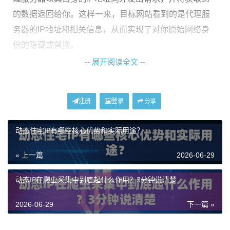
的数据返回给你。这样一来，目标网站看到的是代理服
务器的IP地址和相关信息，从而实现了对你原始网络身
份的隐藏或替换。
-- 展开阅读全文 --
为什么需要不同类型的代理IP？
并非所有业务场景的需求都是一样的。就像运输货物，
注册
登录
分享
短途配送用小货车，大宗跨境物流则需要集装箱货轮。
动态住宅IP有哪些核心优势和实际用途？
代理IP服务也是如此，根据IP的来源、稳定性和使用模
式，主要分为以下几类，以满足差异化的业务需求：
« 上一篇
2026-06-29
动态住宅IP
：这类IP来源于真实的家庭宽带网络，由互联
动态IP在爬虫采集中到底起什么作用？3分钟说清楚
网服务提供商（ISP）分配给普通家庭用户。其特点是IP
地址会定期或不定期更换，但每一次使用的IP都具有极
2026-06-29
下一篇 »
高的真实性和可信度，能有效模拟真实用户行为，非常
适合需要高匿名性和环境可信度的场景。