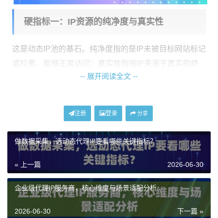
硬指标一：IP资源的纯净度与真实性
这是动态IP池的基石。纯净度指的是IP未被目标网站标记
或拉黑，能够正常访问；真实性则指IP来源于真实的终
-- 展开阅读全文 --
端用户网络环境，而非数据中心。对于许多平台的风控
系统来说，识别数据中心IP已是基本操作，使用这类IP极
易触发验证或导致账号受限。
注册
登录
分享
以
神龙海外动态IP
为例，其动态住宅IP产品线，包括动态
做数据采集，选动态代理IP要看哪些关键指标？
长效ISP住宅代理，均强调IP属性为
家庭住宅IP
，基于全
球本地ISP宽带网络构建。这意味着IP段直接来自居民宽
« 上一篇
2026-06-30
带运营商，网络环境与真实用户无异，拥有超高可信
度。这种真实性是保障业务，如社交媒体运营、广告账
企业级代理IP服务商，核心维度与场景适配分析
户管理、电商平台访问等能够长期稳定进行的关键。一
2026-06-30
下一篇 »
个被污染的IP池，即使规模再大、速度再快，也如同建