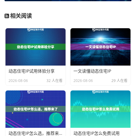
立在沙地上的城堡，随时可能崩塌。
相关阅读
硬指标二：连接成功率与稳定性
连接成功率直接关系到业务请求的送达率，而稳定性则
关乎业务能否持续、无中断地运行。高成功率意味着更
少的请求失败和重试，提升了数据采集、自动化操作等
任务的效率。稳定性则体现在网络低、波动小，单次会
动态住宅IP试用体验分享
一文读懂动态住宅IP
话能够维持预期时长。
2026-08-06
32 人在看
2026-08-06
29 人在看
在技术指标上，
99.9%的正常运行成功率
是一个重要的参
考线。这背后需要强大的全球骨干网络架构作为支撑，
通过多区域节点部署和链路优化，来降低访问与波动。
例如，在需要长时间在线的业务场景中，动态长效ISP住
宅代理提供的
长时在线能力
就至关重要，它能减少因IP
动态住宅IP怎么选，推荐来了
动态住宅IP怎么免费试用
频繁变动带来的网络波动，为长期运行型业务提供稳定