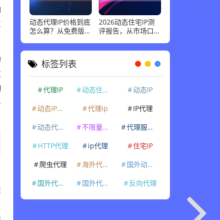
I
动态代理IP价格到底
2026动态住宅IP测
算
怎么算？从免费版到
评报告，从市场口碑
企业级套餐，花多少
到实际性能：高并发
钱才合适
场景下谁最稳
动
标签列表
这
的
代理IP
动态住宅IP
动态IP
餐
动态IP代理
代理ip
IP代理
动态代理IP
不限量代理IP
代理服务器
HTTP代理
ip代理
住宅IP
爬虫代理
海外代理ip
国外动态IP
国外代理IP
国外代理ip
反向代理
住
反
统