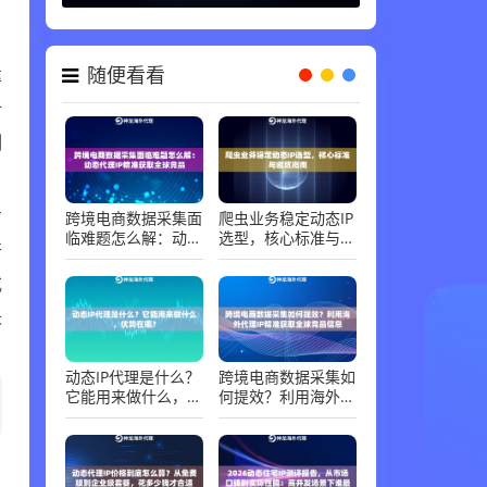
随便看看
率
对
测
跨境电商数据采集面
爬虫业务稳定动态IP
有
临难题怎么解：动态
选型，核心标准与避
行
代理IP精准获取全球
坑指南
竞品
或
失
动态IP代理是什么？
跨境电商数据采集如
它能用来做什么，优
何提效？利用海外代
势在哪？
理IP精准获取全球竞
品信息