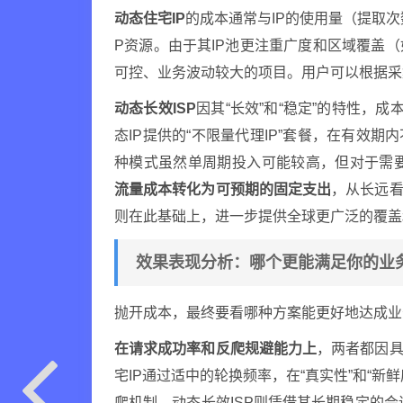
动态住宅IP
的成本通常与IP的使用量（提取
P资源。由于其IP池更注重广度和区域覆盖
可控、业务波动较大的项目。用户可以根据采
动态长效ISP
因其“长效”和“稳定”的特性，
态IP提供的“不限量代理IP”套餐，在有效期
种模式虽然单周期投入可能较高，但对于需要
流量成本转化为可预期的固定支出
，从长远看
则在此基础上，进一步提供全球更广泛的覆盖
效果表现分析：哪个更能满足你的业
抛开成本，最终要看哪种方案能更好地达成业
在请求成功率和反爬规避能力上
，两者都因具
宅IP通过适中的轮换频率，在“真实性”和“新
爬机制。动态长效ISP则凭借其长期稳定的会