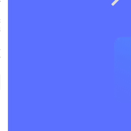
走
但
多
常