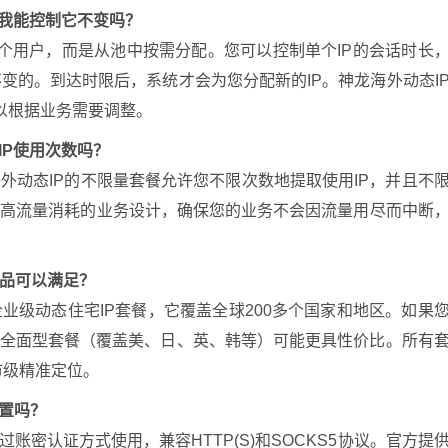
？我能控制它不变吗？
一个用户，而是从池中按需分配。您可以控制单个IP的会话时长
不变的。到达时限后，系统才会为您分配新的IP。神龙海外动态I
可以根据业务需要调整。
IP使用次数吗？
外动态IP的不限量套餐允许您不限次数地提取使用IP，并且不
、高流量消耗的业务设计，确保您的业务不会因流量用尽而中断
品可以满足？
业级动态住宅IP套餐，它覆盖全球200多个国家和地区。如果
P全面型套餐（覆盖美、日、英、韩等）可能更具性价比。所有
市级精准定位。
配置吗？
账密认证方式使用，兼容HTTP(S)和SOCKS5协议。官方提