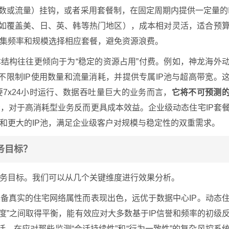
次数或流量）挂钩，或者采用套餐制，在固定周期内提供一定量的
（如覆盖美、日、英、韩等热门地区），成本相对灵活，适合预
集频率和规模选择相应套餐，避免资源浪费。
成本结构往往更倾向于为“稳定的资源占用”付费。例如，神龙海外
内不限制IP使用数量和流量消耗，并提供专属IP池与超高带宽。
7x24小时运行、数据吞吐量巨大的业务而言，
它将不可预测
，对于高消耗型业务反而更具成本效益。企业级动态住宅IP套
和更大的IP池，满足企业级客户对规模与稳定性的双重需求。
务目标？
务目标。我们可以从几个关键维度进行效果分析。
备真实的住宅网络属性而表现出色，远优于数据中心IP。动态
鲜度”之间取得平衡，能有效应对大多数基于IP信誉和频率的初级
话，在应对那些监测“会话持续性”和“行为一致性”的复杂风控系