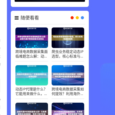
代理知识 ，
06-30
随便看看
行
安
跨境电商数据采集面
爬虫业务稳定动态IP
本
临难题怎么解：动态
选型，核心标准与避
代理IP精准获取全球
坑指南
的
竞品
动态IP代理是什么？
跨境电商数据采集如
它能用来做什么，优
何提效？利用海外代
务
势在哪？
理IP精准获取全球竞
品信息
用