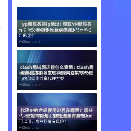
的
一
户
合
yp新服务器ip地址: 获取YP新服务器IP地
审
址的途径
代理知识 ，
11-10
局域网连接什么意思: 局域网连接的含义
与内部网络共享代理方案
代理知识 ，
11-05
代理IP的合规使用边界在哪里？哪些场景
可以用，哪些场景有风险？