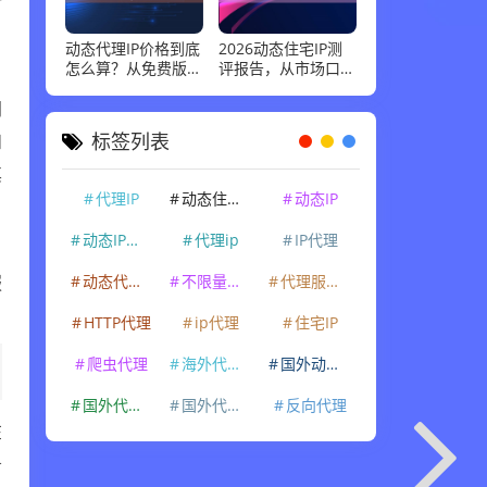
一
动态代理IP价格到底
2026动态住宅IP测
户
怎么算？从免费版到
评报告，从市场口碑
企业级套餐，花多少
到实际性能：高并发
网
钱才合适
场景下谁最稳
和
标签列表
其
代理IP
动态住宅IP
动态IP
动态IP代理
代理ip
IP代理
名
服
动态代理IP
不限量代理IP
代理服务器
HTTP代理
ip代理
住宅IP
爬虫代理
海外代理ip
国外动态IP
国外代理IP
国外代理ip
反向代理
在
务