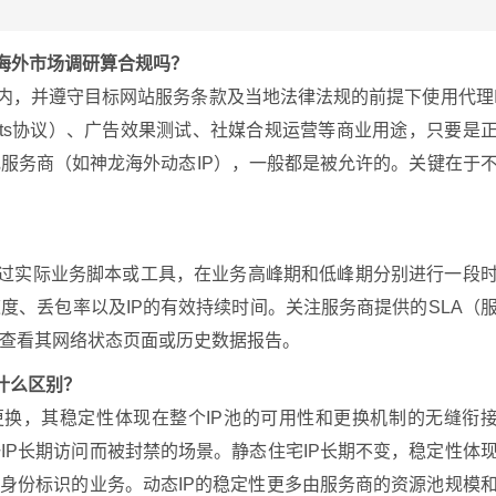
做海外市场调研算合规吗？
内，并遵守目标网站服务条款及当地法律法规的前提下使用代理
ots协议）、广告效果测试、社媒合规运营等商业用途，只要是
服务商（如神龙海外动态IP），一般都是被允许的。关键在于
通过实际业务脚本或工具，在业务高峰期和低峰期分别进行一段
度、丢包率以及IP的有效持续时间。关注服务商提供的SLA（
查看其网络状态页面或历史数据报告。
有什么区别？
更换，其稳定性体现在整个IP池的可用性和更换机制的无缝衔
IP长期访问而被封禁的场景。静态住宅IP长期不变，稳定性体
定身份标识的业务。动态IP的稳定性更多由服务商的资源池规模