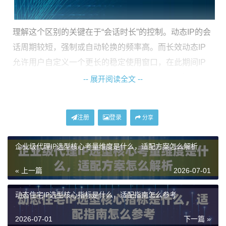
理解这个区别的关键在于“会话时长”的控制。动态IP的会
话周期较短，强制或自动轮换的频率高。而长效动态IP
允许用户自定义一个更长的稳定使用窗口，在此期间IP
不变，保证了业务连接的持续性，减少了因IP频繁变更
-- 展开阅读全文 --
导致的中断或验证触发。无论是哪种，其IP来源都应是
真实的住宅网络，确保了访问环境的安全性和可信度。
注册
登录
分享
核心区别对比：一张表看懂差异
企业级代理IP选型核心考量维度是什么，适配方案怎么解析
为了更清晰地展示两者的不同，我们可以从以下几个维
« 上一篇
2026-07-01
度进行对比：
动态住宅IP选型核心指标是什么，适配指南怎么参考
对比维
动态IP (常规型)
长效动态IP (动态长效ISP)
度
2026-07-01
下一篇 »