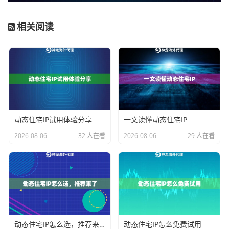
核心特
IP定时自动更
IP可在较长周期内稳定使
点
换，频率较高
用，按需轮换
相关阅读
会话时
通常较短，例如1
支持更长的稳定会话，如
长
-120分钟可设
数小时，期内IP不变
业务连
适用于可接受短
为需要长期稳定连接的任
续性
时中断的任务
务设计
资源消
IP消耗量相对较
在稳定期内IP消耗量小，
耗模式
大
资源利用率高
主要目
实现高匿名性与
在保持可信度的前提下，
动态住宅IP试用体验分享
一文读懂动态住宅IP
标
身份隔离
实现稳定与持久访问
2026-08-06
32 人在看
2026-08-06
29 人在看
以神龙海外动态IP的产品为例，其“动态住宅IP”套餐更贴
近左侧的常规动态IP特性，提供1-120分钟灵活的会话时
长设置。而其“动态长效ISP住宅代理”则完美诠释了右侧
长效动态IP的特性，强调单IP的长时在线能力与稳定链路
支撑。
动态住宅IP怎么选，推荐来了
动态住宅IP怎么免费试用