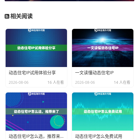
操作要点。
相关阅读
1. 严格遵守Robots协议
：这是网络爬虫领域的“交通规
则”。在开始采集任何网站数据前，务必检查其根目录下
的robots.txt文件。该文件明确规定了网站允许或禁止爬
虫访问的目录和页面。无视Robots协议，不仅是不道德
的行为，也可能成为认定你行为具有主观恶意的重要证
据。
动态住宅IP试用体验分享
一文读懂动态住宅IP
2. 尊重网站访问频率与负载
：即使目标网站没有明确禁
2026-08-06
16 人在看
2026-08-06
14 人在看
止，也应避免高频、并发的请求对目标服务器造成“拒绝
服务”攻击（DoS）式的压力。这需要设置合理的请求间
隔（如添加随机延时），控制并发线程数量。使用像
神
龙海外动态IP
这样的服务时，其动态轮换机制本身有助
于分散请求来源，但主动设置礼貌的爬取速率仍是操作
者的责任。
动态住宅IP怎么选，推荐来了
动态住宅IP怎么免费试用