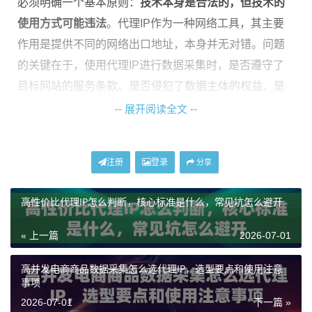
必须明确一个基本原则：
技术本身是合法的，但技术的
使用方式可能违法
。代理IP作为一种网络工具，其主要
作用是提供不同的网络出口地址，本身并无对错。问题
的关键在于，使用代理IP进行数据采集时，是否遵守了
目标网站的服务条款、是否侵犯了数据主体的权益、是
否违反了相关法律法规（如《数据安全法》、《个人信
-- 展开阅读全文 --
息保护法》以及海外的GDPR、CCPA等）。例如，采集
公开的、非个人身份识别的商业信息（如商品价格、公
注册
登录
分享
开的新闻资讯）通常风险较低；而未经授权大量爬取受
版权保护的内容、个人隐私信息或网站反爬机制进行恶
高性价比代理IP怎么判断，核心标准是什么，常见坑怎么避开
意抓取，则很可能构成违法。
« 上一篇
2026-07-01
合规操作的核心要点
高并发电商商品数据采集怎么选代理IP，选型要点和使用注意
事项
要实现合规的数据采集，必须将伦理与法律意识融入技
2026-07-01
下一篇 »
术操作的每一个环节。以下是几个必须严格遵守的核心