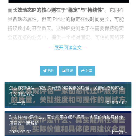
而
长效动态IP的核心则在于“稳定”与“持续性”
。它同样
具备动态属性，但其IP地址的稳定在线时间更长，可能
持续数小时甚至数天。这种IP更侧重于在需要保持稳定
会话连接的业务中，提供一个相对固定、可信的网络环
境，减少因IP频繁变更导致的业务中断或验证失败。
-- 展开阅读全文 --
以神龙海外动态IP的产品为例，其“动态住宅IP”套餐就体
现了典型的动态代理IP特性，支持1-120分钟的自定义会
注册
登录
分享
话时长，灵活应对需要频繁更换IP的场景。而其“动态长
效ISP住宅代理”则更偏向于长效动态IP，强调单IP的“长
怎么客观评估一家动态代理IP服务商的质量，关键维度和可操
作的测试方法
时在线能力”，适合需要稳定链路的长期运行型业务。
« 上一篇
2026-07-02
如何根据应用场景做出正确选择
动态住宅IP是什么、真实能用在哪些场景，实际价值和具体使
用建议全面解析
选择哪种类型的代理IP，完全取决于您的具体业务需
2026-07-02
下一篇 »