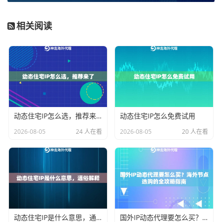
求。一个错误的选择可能导致业务效率低下、成本增
加，甚至任务失败。下面我们将结合具体场景进行分
相关阅读
析。
如果您从事的是
数据采集、市场调研或社交媒体矩阵运
营
，例如需要从多个海外网站抓取公开信息，或在多个
平台（如TikTok、YouTube）进行内容发布、互动，那么
动态代理IP是更优的选择
。其快速轮换的特性可以模拟
全球不同地区真实用户的访问，极大降低被目标网站识
动态住宅IP怎么选，推荐来了
动态住宅IP怎么免费试用
别为爬虫或营销账号的风险。神龙海外动态IP的动态住
2026-08-05
24 人在看
2026-08-05
20 人在看
宅IP套餐支持国家、州、城市级别的精准定位，能帮助
您精准触达目标市场，提升数据采集的针对性和社媒运
营的本地化效果。
反之，如果您的业务是
跨境电商店铺的日常后台管理、
广告账户的长期稳定登录，或是需要持续在线进行数据
动态住宅IP是什么意思，通俗解释
国外IP动态代理要怎么买？海外节点选购的全攻略指南
监控与同步
，那么
长效动态IP更为合适
。例如，一个亚