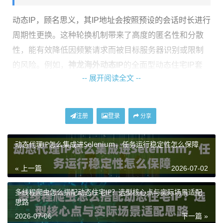
动态IP，顾名思义，其IP地址会按照预设的会话时长进行
周期性更换。这种轮换机制带来了高度的匿名性和分散
性，能有效降低因频繁请求而被目标服务器识别或限制
的风险。例如，
神龙海外动态IP
的全面型动态住宅IP套
-- 展开阅读全文 --
餐，允许用户在1至120分钟内自定义会话时长，灵活适
配不同的业务节奏。
长效动态IP，则在“动态”的基础上强调了“长效”特性。它
注册
登录
分享
并非永久固定IP，而是在一个相对较长的时间周期内
动态代理IP怎么集成进Selenium，任务运行稳定性怎么保障
（如数小时甚至数天）保持IP地址的稳定不变，之后再
进行轮换。这种模式结合了稳定性与一定程度的匿名
« 上一篇
2026-07-02
性。
神龙海外动态IP
的动态长效ISP住宅代理服务，正是
基于此设计，单IP支持长期在线，减少了因IP频繁变动带
多线程爬虫怎么搭配动态住宅IP？选型核心点与实际场景适配
思路
来的业务中断和重新认证的麻烦。
2026-07-06
下一篇 »