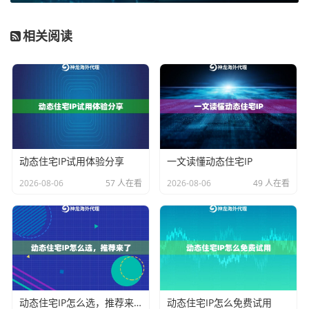
我们可以用一个简单的表格来概括其核心差异：
特
动态IP
长效动态IP
相关阅读
性
维
度
核
IP地址按短周期
IP地址在较长周期（小时/
心
（分钟级）灵活轮
天级）内保持稳定后轮换
特
换
点
匿
高，请求来源分散
中高，在稳定期内具备连续
动态住宅IP试用体验分享
一文读懂动态住宅IP
名
性
2026-08-06
57 人在看
2026-08-06
49 人在看
性
稳
相对较低，适合可
高，适合需要持续连接的场
定
中断的短任务
景
性
主
规避频率限制，保
维持会话状态，保证业务连
要
护账号安全
贯
目
标
动态住宅IP怎么选，推荐来了
动态住宅IP怎么免费试用