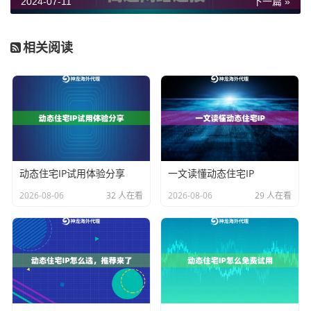
2024-07-11
下一篇 »
4. 处理异常情况
相关阅读
在使用代理的过程中，Python爬虫可能会遇到一些异常
情况，如代理失效、连接超时等。为了应对这些异常情
况，用户可以设置异常处理机制，如重新连接、切换代
理等，确保爬虫程序的稳定运行。
通过合理配置代理参数和实现代理IP的轮换，Python爬
动态住宅IP试用体验分享
一文读懂动态住宅IP
虫可以更好地隐藏真实IP地址，提升数据采集效率，同
时保护个人隐私信息。希望这些信息能够帮助Python爬
2026-08-06
32 人在看
2026-08-06
29 人在看
虫用户更好地利用代理功能，实现高效的数据采集和网
络访问。
全球领先国外代理IP服务商-神龙海外代理
使用方法：
注册账号
→
联系客服免费试用
→
购买需要的