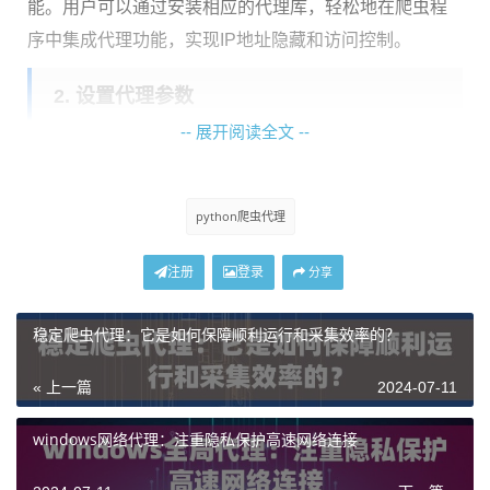
能。用户可以通过安装相应的代理库，轻松地在爬虫程
序中集成代理功能，实现IP地址隐藏和访问控制。
2. 设置代理参数
-- 展开阅读全文 --
在Python爬虫程序中，用户需要设置代理参数，包括代
理服务器地址、端口号、用户名和密码（如果需要验
python爬虫代理
证）。通过设置这些代理参数，爬虫程序可以通过代理
服务器发送请求，隐藏真实IP地址，实现访问目标网站
注册
登录
分享
的目的。
稳定爬虫代理：它是如何保障顺利运行和采集效率的？
3. 轮换代理IP
« 上一篇
2024-07-11
为了避免被目标网站封禁，Python爬虫通常会实现代理I
windows网络代理：注重隐私保护高速网络连接
P的轮换功能。通过定期更换代理IP地址，爬虫程序可以
保持稳定的数据采集过程，提升数据采集效率。