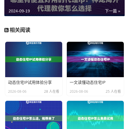
油”。
2024-09-19
下一篇 »
设置路由器为IP代理服务器的步骤
相关阅读
接下来，我们就来看看如何将路由器设置为IP代理服务
器。虽然听起来有些复杂，但其实每一步都不难，就像
做一道简单的家常菜，只要按部就班，就能做出美味的
成果。
第一步：确认路由器支持代理功能
动态住宅IP试用体验分享
一文读懂动态住宅IP
并不是所有的路由器都支持代理功能，因此首先要确认
2026-08-06
28 人在看
2026-08-06
25 人在看
你的路由器是否具备这个能力。通常情况下，较为高端
的路由器或是专用的代理路由器会有这个功能。你可以
查阅路由器的说明书，或者在网上搜索一下型号，看看
是否支持IP代理。