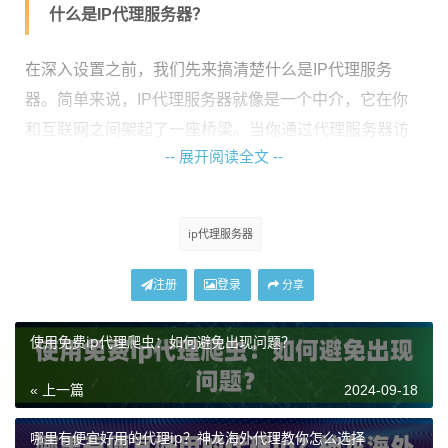
什么是IP代理服务器？
在深入设置之前，我们先来搞清楚什么是IP代理服务
器。简单来说，IP代理服务器就像是一个中介，它在你
和互联网之间架起了一座桥梁。当你通过代理服务器访
-- 展开阅读全文 --
问网站时，网站看到的并不是你的真实IP地址，而是代
理服务器的IP。这就像你在超市购物时，身后跟着一个
“代购”，他帮你拿货，你的身份就被遮掩了。
ip代理服务器
路由器的角色
注册
登录
分享
路由器，作为家庭网络的核心，承担着连接和分配网络
使用免费ip代理爬虫：如何避免出现问题？
流量的重任。如果我们能把路由器设置成IP代理服务
器，那就可以让家里的所有设备共享这一便利，真是一
« 上一篇
2024-09-18
举多得！想象一下，家里的每一个智能设备都能在保护
哪里有便宜好用的代理ip？神龙海外代理教你怎么选择
隐私的同时，畅快地上网，简直就是网络世界的“万金