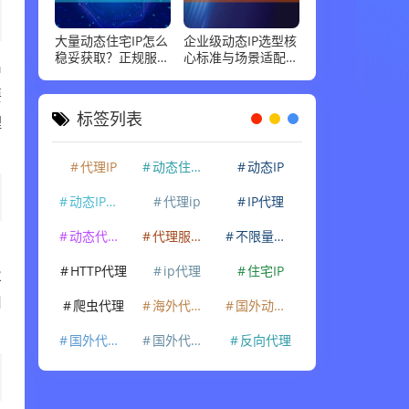
大量动态住宅IP怎么
企业级动态IP选型核
稳妥获取？正规服务
心标准与场景适配指
a
商标准和场景适配，
南，这几点最关键
说清楚
要
标签列表
理
代理IP
动态住宅IP
动态IP
动态IP代理
代理ip
IP代理
动态代理IP
代理服务器
不限量代理IP
自
HTTP代理
ip代理
住宅IP
业
用
爬虫代理
海外代理ip
国外动态IP
国外代理IP
国外代理ip
反向代理