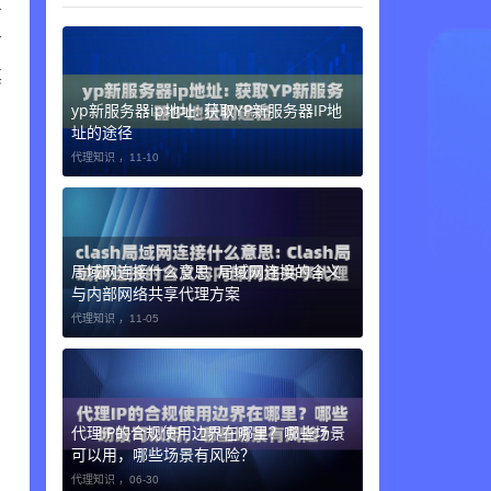
务
节
其
yp新服务器ip地址: 获取YP新服务器IP地
址的途径
代理知识 ，
11-10
局域网连接什么意思: 局域网连接的含义
与内部网络共享代理方案
代理知识 ，
11-05
代理IP的合规使用边界在哪里？哪些场景
可以用，哪些场景有风险？
代理知识 ，
06-30