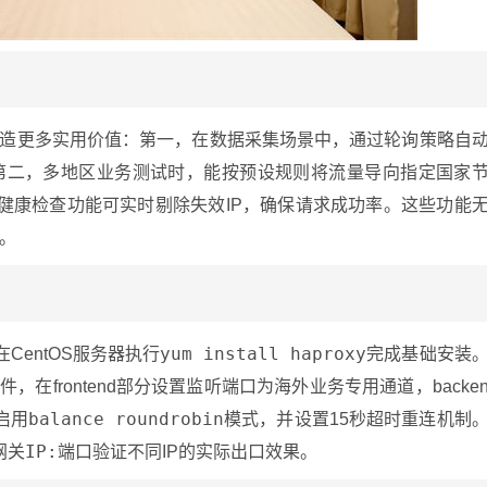
y可创造更多实用价值：第一，在数据采集场景中，通过轮询策略自
；第二，多地区业务测试时，能按预设规则将流量导向指定国家
y的健康检查功能可实时剔除失效IP，确保请求成功率。这些功能
。
yum install haproxy
CentOS服务器执行
完成基础安装
件，在frontend部分设置监听端口为海外业务专用通道，backe
balance roundrobin
启用
模式，并设置15秒超时重连机制
理网关IP:端口
验证不同IP的实际出口效果。