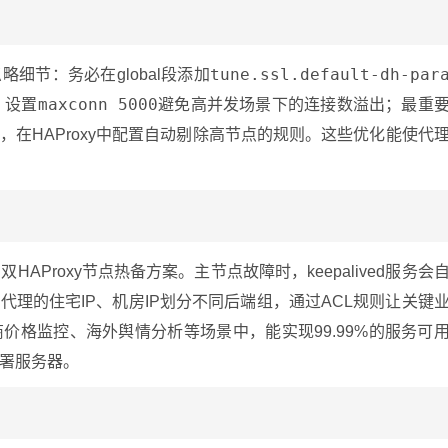
tune.ssl.default-dh-par
略细节：务必在global段添加
maxconn 5000
；设置
避免高并发场景下的连接数溢出；最重
，在HAProxy中配置自动剔除高节点的规则。这些优化能使代
Proxy节点热备方案。主节点故障时，keepalived服务会
代理的住宅IP、机房IP划分不同后端组，通过ACL规则让关键
价格监控、海外舆情分析等场景中，能实现99.99%的服务可
署服务器。