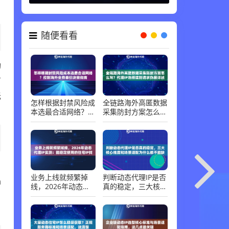
随便看看
动
节
无
怎样根据封禁风险成
全链路海外高匿数据
本选最合适网络？控
采集防封方案怎么
制海外业务单价决策
写？代理IP池搭建到
指南
请求伪装详述
。
业务上线就频繁掉
判断动态代理IP是否
n
线，2026年动态代
真的稳定，三大核心
理IP实测：能稳定使
维度和场景适配为什
。
用的住宅IP找到了
么都不能缺