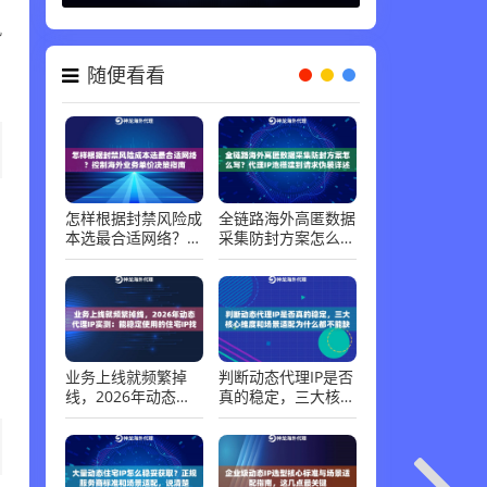
风
。
随便看看
怎样根据封禁风险成
全链路海外高匿数据
本选最合适网络？控
采集防封方案怎么
制海外业务单价决策
写？代理IP池搭建到
指南
请求伪装详述
业务上线就频繁掉
判断动态代理IP是否
线，2026年动态代
真的稳定，三大核心
理IP实测：能稳定使
维度和场景适配为什
用的住宅IP找到了
么都不能缺