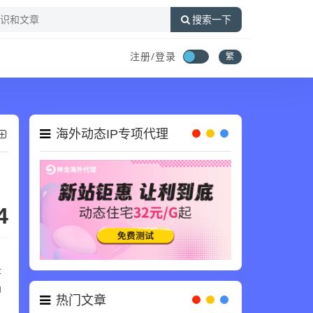
搜索一下
注册/登录
繁
海外动态IP专项代理
4
是
神
热门文章