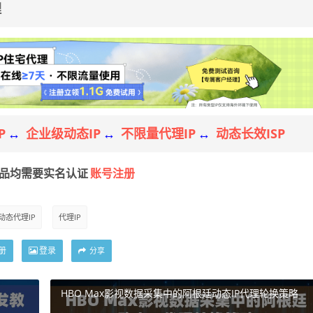
理
P
企业级动态IP
不限量代理IP
动态长效ISP
↔
↔
↔
账号注册
产品均需要实名认证
动态代理IP
代理IP
册
登录
分享
HBO Max影视数据采集中的阿根廷动态IP代理轮换策略