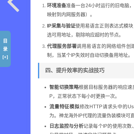
环境准备
准备一台24小时运行的旧电脑
映射到内网服务器）。
IP采集与验证
使用易语言正则表达式模块，
选可用地址，剔除响应超时的节点。
目
代理服务部署
调用易语言的网络组件创
录
制，当某个IP失效时自动切换备用地址。
[+]
四、提升效率的实战技巧
智能切换策略
根据目标服务器的响应速
P，正常状态下每小时更换一次。
流量特征模拟
修改HTTP请求头中的Us
为。神龙海外IP代理的流量伪装模块可
日志监控与分析
记录每个IP的使用次