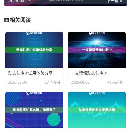
2025-03-17
下一篇 »
1. 协议组合与请求策略
相关阅读
基础协议
：优先使用HTTP/HTTPS协议接入，降
低协议特征识别概率。建议搭配随机化请求间隔
（2-秒波动）与动态UA头（如三星Galaxy S2
4、iPhone 15）。
加密优化
：对敏感字段（如用户ID、地理位置）
动态住宅IP试用体验分享
一文读懂动态住宅IP
启用加密传输，避免中间人截取数据。
2026-08-06
57 人在看
2026-08-06
49 人在看
2. IP池动态管理
神龙海外代理IP提供两种智能模式：
预分配模式
：提前锁定20-50个IP按序轮换，适
合定向追踪特定账号（如政要、KOL）。