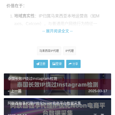
价值在于：
地域真实性
：IP归属马来西亚本地运营商（如M
axis、Celcom），与普通用户网络行为特征一
-- 展开阅读全文 --
致，抓取数据偏差率降低至3%以下。
操作独立性
：每个监测任务绑定专属IP池，避免
多任务交叉污染。例如，神龙海外代理IP支持为
马来西亚IP代理
IP代理
不同话题分配独立IP段，防止关键词关联触发风
注册
登录
控。
分享
资源可控性
：IP存活周期可自定义（6-24小
泰国长效IP绕过Instagram检测
时），匹配不同采集强度需求。某舆情团队在大
选话题监测中，通过固定IP存活小时/次，数据
« 上一篇
2025-03-17
完整率提升至9%。
阿联酋独享代理IP优化Noon电商平台数据采集
二、配置三要素与实战参数