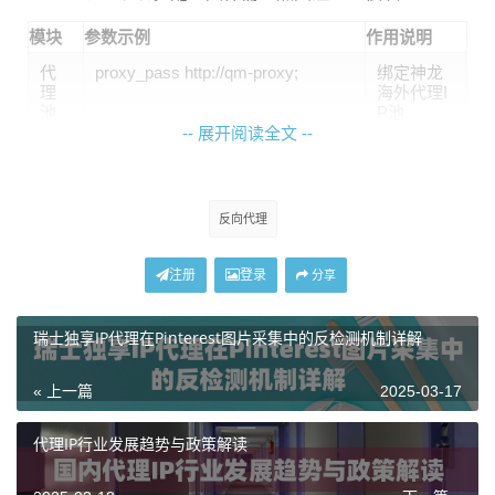
模块
参数示例
作用说明
代
proxy_pass http://qm-proxy;
绑定神龙
理
海外代理I
池
P池
配
-- 展开阅读全文 --
置
缓
proxy_cache_path /data/cache leve
设置500M
存
ls=1:2 keys_zone=mycache:200m
B内存缓存
反向代理
策
区
略
注册
登录
分享
请
proxy_buffer_size k; proxy_buffers
提升大文
求
k;
件传输效
优
率
瑞士独享IP代理在Pinterest图片采集中的反检测机制详解
化
« 上一篇
2025-03-17
建议在location配置段添加
proxy_set_header X-Real-IP
$remote_addr;
保持终端用户真实IP。神龙海外代理IP支
代理IP行业发展趋势与政策解读
持原生高匿代理，无需担心IP透传问题。