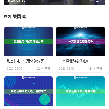
2025-03-18
下一篇 »
动态缓存策略优化
相关阅读
根据业务类型选择缓存方案：
静态资源：设置7天长期缓存，配置cache-contro
l: max-age=60400
API接口：采用5秒短缓存，搭配purge模块实现
实时刷新
动态住宅IP试用体验分享
一文读懂动态住宅IP
登录状态：通过proxy_cache_bypass $http_coo
2026-08-06
26 人在看
2026-08-06
24 人在看
kie绕过缓存
神龙海外代理IP的
智能路由系统
会自动选择最低的节
点，配合缓存策略可降低90%的源站请求。
故障排查与效果验证