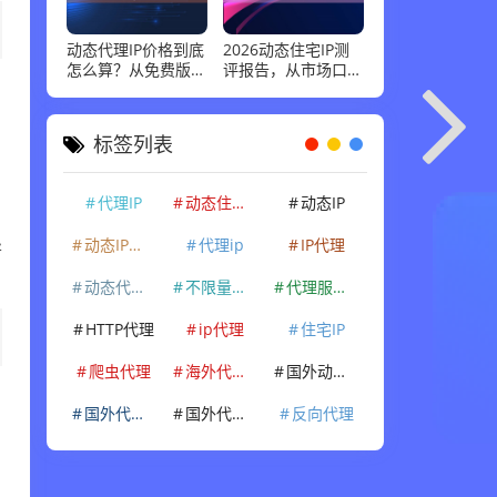
动态代理IP价格到底
2026动态住宅IP测
怎么算？从免费版到
评报告，从市场口碑
企业级套餐，花多少
到实际性能：高并发
钱才合适
场景下谁最稳
标签列表
代理IP
动态住宅IP
动态IP
动态IP代理
代理ip
IP代理
异
动态代理IP
不限量代理IP
代理服务器
HTTP代理
ip代理
住宅IP
爬虫代理
海外代理ip
国外动态IP
国外代理IP
国外代理ip
反向代理