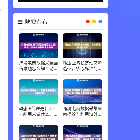
器
随便看看
，
跨境电商数据采集面
爬虫业务稳定动态IP
临难题怎么解：动态
选型，核心标准与避
代理IP精准获取全球
坑指南
竞品
动态IP代理是什么？
跨境电商数据采集如
它能用来做什么，优
何提效？利用海外代
势在哪？
理IP精准获取全球竞
粒
品信息