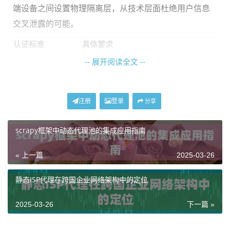
端设备之间设置物理隔离层，从技术层面杜绝用户信息
交叉泄露的可能。
认证标准
具体要求
GDPR合规
欧盟用户数据处理规范
-- 展开阅读全文 --
CCPA认证
加州消费者隐私保护标准
ISO27001
信息安全管理体系认证
注册
登录
分享
如何验证代理IP供应商的合规性
scrapy框架中动态代理池的集成应用指南
« 上一篇
2025-03-26
查看服务商的
资质证书公示
是首要步骤。合规的代理IP
供应商会在官网显著位置展示相关认证，例如神龙海外
静态ISP代理在跨国企业网络架构中的定位
代理IP的认证中心页面就完整公示了全球15个地区的合
规资质证书扫描件，支持实时验证真伪。
2025-03-26
下一篇 »
要求供应商提供
IP归属地验证接口
也是重要手段。通过