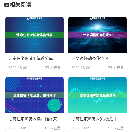
相关阅读
第三方IP检测平台，可以验证代理IP的ASN信息是否确
实属于住宅网络范畴。神龙海外代理IP提供的实时检测
工具，能直接显示当前使用IP的注册运营商、网络类型
等核心信息。
动态IP池管理的合规边界
动态住宅IP试用体验分享
一文读懂动态住宅IP
合规的动态IP代理必须遵守
最小必要原则
，即IP资源的分
2026-08-06
35 人在看
2026-08-06
33 人在看
配和使用应当与业务需求相匹配。神龙海外代理IP的智
能调度系统会根据用户业务场景自动匹配IP资源量，避
免不必要的IP占用。例如：
数据采集场景采用
阶梯式IP轮换
长期连接需求启用
固定时段IP保留
动态住宅IP怎么选，推荐来了
动态住宅IP怎么免费试用
在IP更换频率方面，合规服务商会设置
动态阈值控制
。
2026-08-05
62 人在看
2026-08-05
53 人在看
神龙海外代理IP的智能风控系统会实时监测目标网站的