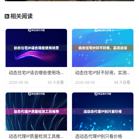
对比维度
动态IP代理
静态IP代理
相关阅读
IP更换方式
系统自动轮换
手动切换
连接稳定性
隧道保活技术
易中断重连
IP资源规模
千万级IP池
固定IP数量
使用成本
按需调用计费
固定租赁费用
神龙海外代理IP采用
分布式节点部署
，每个IP的生命周期
动态住宅IP适合哪些使用场景
动态住宅IP好不好用，实测说话
严格控制在15-30分钟，既保证使用效果又符合网络运营
2026-08-06
33 人在看
2026-08-06
34 人在看
规范。
动态IP代理的实战应用场景
在电商运营领域，某跨境卖家使用神龙海外代理IP后，
商品信息采集效率提升3倍。其技术团队通过设置
IP轮换
动态代理IP质量检测工具推荐
选动态代理IP别只看价格
规则
：