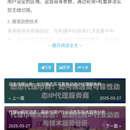
用户设定的区域、运营商等参数，通过轮询+权重算法实
现无缝切换。
2. 隧道加密技术
采用独有的传输协议，在轮换IP时保持TCP连接不中
断。用户无需反复登录，后台自动完成IP刷新，切换速
-- 展开阅读全文 --
度可控制在0.秒以内。
3. 流量清洗机制
注册
登录
分享
通过特征值过滤技术，将原始流量与代理流量进行协议
层混合，消除设备指纹特征，使网络行为更接近真实用
动态代理ip商：如何筛选高可靠性动态IP代理服务商
户。
« 上一篇
2025-03-27
动态IP代理的四大技术优势
代理ip相关动态：最新代理IP行业动态与技术趋势分析
与传统静态代理相比，动态IP代理在技术架构上具有显
2025-03-27
下一篇 »
著优势：